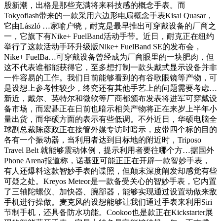
股新潮，出格是那些充满将来科技感的概念手表。而
Tokyoflash带来的一款采用六边形电扇概念手表Kisai Quasar，
它由László …家喻户晓，耐克是最早推出可穿戴设备的厂商之
一，它旗下有Nike+ FuelBand活动手带。近日，耐克正在纽约
举行了这款活动手环升级版Nike+ FuelBand SE的发布会，
Nike+ FuelBa…可穿戴设备曾经成为厂商眼里的一块肥肉，但
这不代表谁都能获得它，至多想打制一款头戴式显示设备并非
一件容易的工作。我们目前能够看到的有谷歌眼镜等产物，可
是设想上参考性较少，终究还有其他手艺上的问题需要考虑…
新近，戴尔、英特尔和微软等厂商都颁布发表将进军可穿戴设
备市场，而宏碁正在日前也暗示相关产物将正在来岁上半年小
量出货，而华硕方面的表示有些低调。不外近日，华硕电脑全
球副总裁陈彦政正在接管外媒专访时暗示，皮带四个标的目的
各有一个振动器，当利用者达到目标地的附近时，Triposo
Travel Belt 就能够震动体例，提示利用者要往哪个方…据国外
Phone Arena报道称，诺基亚可能正正在开辟一款智妙手表，
有人还爆料这款智妙手表的谍照，但颠末深度阐发却感觉有些
可疑之处。Kreyos Meteor是一款备受关心的智妙手表，它内置
了三轴陀螺仪、加快器、腕部器，能够实现通过设置动做来敌
手机进行操做。麦克风的设想能够让我们通过手表来利用Siri
节制手机，还具备防水功能。Cookoo也是款正在Kickstarter展