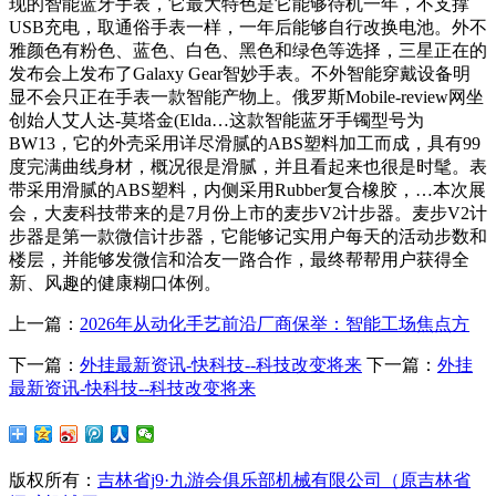
现的智能蓝牙手表，它最大特色是它能够待机一年，不支撑
USB充电，取通俗手表一样，一年后能够自行改换电池。外不
雅颜色有粉色、蓝色、白色、黑色和绿色等选择，三星正在的
发布会上发布了Galaxy Gear智妙手表。不外智能穿戴设备明
显不会只正在手表一款智能产物上。俄罗斯Mobile-review网坐
创始人艾人达-莫塔金(Elda…这款智能蓝牙手镯型号为
BW13，它的外壳采用详尽滑腻的ABS塑料加工而成，具有99
度完满曲线身材，概况很是滑腻，并且看起来也很是时髦。表
带采用滑腻的ABS塑料，内侧采用Rubber复合橡胶，…本次展
会，大麦科技带来的是7月份上市的麦步V2计步器。麦步V2计
步器是第一款微信计步器，它能够记实用户每天的活动步数和
楼层，并能够发微信和洽友一路合作，最终帮帮用户获得全
新、风趣的健康糊口体例。
上一篇：
2026年从动化手艺前沿厂商保举：智能工场焦点方
下一篇：
外挂最新资讯-快科技--科技改变将来
下一篇：
外挂
最新资讯-快科技--科技改变将来
版权所有：
吉林省j9·九游会俱乐部机械有限公司（原吉林省