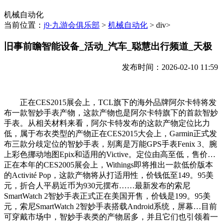
机械自动化
当前位置：
j9·九游会俱乐部
>
机械自动化
> div>
旧事前瞻智能设备_活动_汽车_聪慧出行频道_天极
发布时间：2026-02-10 11:59
正在CES2015展会上，TCL旗下的海外品牌阿尔卡特将发
布一款智妙手表产物，这款产物也是阿尔卡特旗下的首款智妙
手表。从相关材料来看，阿尔卡特发布的这款产物定位比力
低，属于布衣类型的产物正在CES2015大会上，Garmin正式发
布三款分歧定位的智妙手表，别离是万能GPS手表Fenix 3、腕
上彩色挪动地图Epix和适用的Victive。定位由高至低，售价…
正在本年的CES2005展会上，Withings即将推出一款低价版本
的Activité Pop，这款产物将从打适用性，价钱低至149。95美
元，折合人平易近币为930元摆布……最新发布的索尼
SmartWatch 2智妙手表正式正在美国开售，价钱是199。95美
元，索尼SmartWatch 2智妙手表搭载Android系统，屏幕…目前
可穿戴市场中，智妙手表类的产物居多，并且它们也引领着一