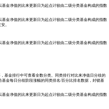
基金净值的比来更新日为起点计较由二级分类基金构成的指数
基金净值的比来更新日为起点计较由二级分类基金构成的指数
欠安。
基金净值的比来更新日为起点计较由二级分类基金构成的指数
，基金排行中可查看全数分类。同类排行对比来净值日分歧的
基金每日分歧阶段涨幅的同类排名/百分比排名数据，封锁基
基金净值的比来更新日为起点计较由二级分类基金构成的指数