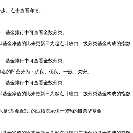
一步。点击查看详情。
。
，基金排行中可查看全数分类。
基金净值的比来更新日为起点计较由二级分类基金构成的指数
，基金排行中可查看全数分类。
排名的凹凸分为：优良、优良、一般、欠安。
，基金排行中可查看全数分类。
基金净值的比来更新日为起点计较由二级分类基金构成的指数
此基金近3月的业绩表示优于95%的股票型基金。
基金净值的比来更新日为起点计较由二级分类基金构成的指数