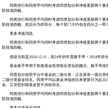
同类排行和同类平均同时考虑同类划分和净值更新两个要素
阶段涨跌幅。
同类排行和同类平均同时考虑同类划分和净值更新两个要素
阶段涨跌幅。然后分为四等分，每个部门大约包含四分之一即2
更多净值消息。
同类排行和同类平均同时考虑同类划分和净值更新两个要素
阶段涨跌幅。
假设当前是2024-12-31，则24年的年度换手率 = 2024年持
基金换手率用于权衡基金投资组合变化的频次。换手率按照全
同类划分按照平台中基金的二级分类：正在原有一级分类根本
二级分类基金排名。同类平均以基金净值的比来更新日为起点
金、立异型封锁基金暂不供给排名。
同类排行和同类平均同时考虑同类划分和净值更新两个要素
阶段涨跌幅。
更多自选基金消息。