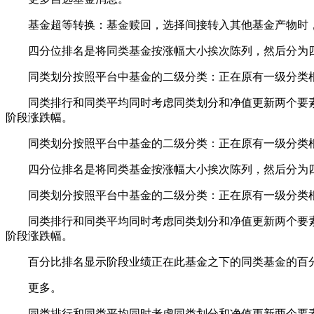
基金超等转换：基金赎回，选择间接转入其他基金产物时，支
四分位排名是将同类基金按涨幅大小挨次陈列，然后分为四
同类划分按照平台中基金的二级分类：正在原有一级分类根本
同类排行和同类平均同时考虑同类划分和净值更新两个要素
阶段涨跌幅。
同类划分按照平台中基金的二级分类：正在原有一级分类根本
四分位排名是将同类基金按涨幅大小挨次陈列，然后分为四等
同类划分按照平台中基金的二级分类：正在原有一级分类根本
同类排行和同类平均同时考虑同类划分和净值更新两个要素
阶段涨跌幅。
百分比排名显示阶段业绩正在此基金之下的同类基金的百分比数
更多。
同类排行和同类平均同时考虑同类划分和净值更新两个要素