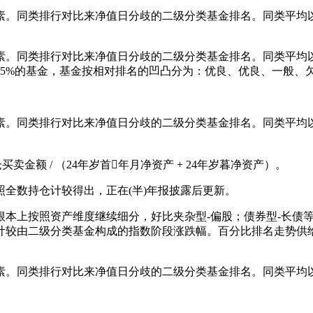
。同类排行对比来净值日分歧的二级分类基金排名。同类平均以
。同类排行对比来净值日分歧的二级分类基金排名。同类平均以
5%的基金，基金按相对排名的凹凸分为：优良、优良、一般、
。同类排行对比来净值日分歧的二级分类基金排名。同类平均以
仓买卖金额 / （24年岁首年月净资产 + 24年岁暮净资产）。
数持仓计较得出，正在(半)年报披露后更新。
上按照资产维度继续细分，好比夹杂型-偏股；债券型-长债等
计较由二级分类基金构成的指数阶段涨跌幅。百分比排名走势供给
。同类排行对比来净值日分歧的二级分类基金排名。同类平均以