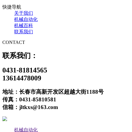
快捷导航
关于我们
机械自动化
机械百科
联系我们
CONTACT
联系我们：
0431-81814565
13614478009
地址：长春市高新开发区超越大街1188号
传真：0431-85810581
信箱：jltkxs@163.com
机械自动化