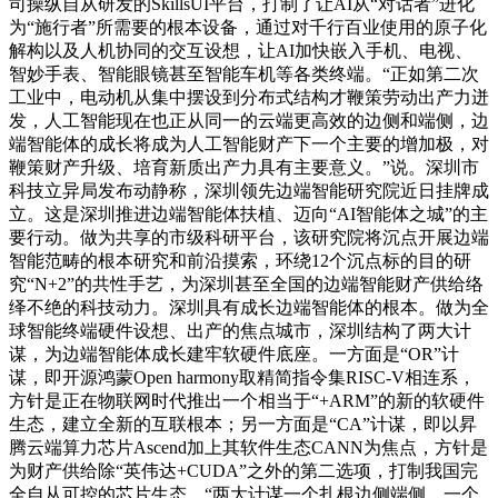
司操纵自从研发的SkillsUI平台，打制了让AI从“对话者”进化
为“施行者”所需要的根本设备，通过对千行百业使用的原子化
解构以及人机协同的交互设想，让AI加快嵌入手机、电视、
智妙手表、智能眼镜甚至智能车机等各类终端。“正如第二次
工业中，电动机从集中摆设到分布式结构才鞭策劳动出产力迸
发，人工智能现在也正从同一的云端更高效的边侧和端侧，边
端智能体的成长将成为人工智能财产下一个主要的增加极，对
鞭策财产升级、培育新质出产力具有主要意义。”说。深圳市
科技立异局发布动静称，深圳领先边端智能研究院近日挂牌成
立。这是深圳推进边端智能体扶植、迈向“AI智能体之城”的主
要行动。做为共享的市级科研平台，该研究院将沉点开展边端
智能范畴的根本研究和前沿摸索，环绕12个沉点标的目的研
究“N+2”的共性手艺，为深圳甚至全国的边端智能财产供给络
绎不绝的科技动力。深圳具有成长边端智能体的根本。做为全
球智能终端硬件设想、出产的焦点城市，深圳结构了两大计
谋，为边端智能体成长建牢软硬件底座。一方面是“OR”计
谋，即开源鸿蒙Open harmony取精简指令集RISC-V相连系，
方针是正在物联网时代推出一个相当于“+ARM”的新的软硬件
生态，建立全新的互联根本；另一方面是“CA”计谋，即以昇
腾云端算力芯片Ascend加上其软件生态CANN为焦点，方针是
为财产供给除“英伟达+CUDA”之外的第二选项，打制我国完
全自从可控的芯片生态。“两大计谋一个扎根边侧端侧，一个