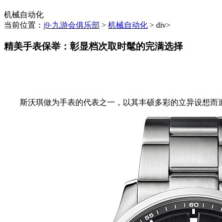
机械自动化
当前位置：
j9·九游会俱乐部
>
机械自动化
> div>
精美手表保举：彰显档次取时髦的完满选择
斯沃琪做为手表的代表之一，以其丰硕多彩的立异设想而遭