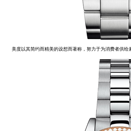
美度以其简约而精美的设想而著称，努力于为消费者供给兼