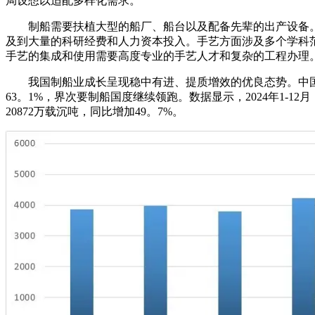
局设想以适配多样化需求。
制船需要扶植大型的船厂、船台以及配备先辈的出产设备。
及到大量的科研经费和人力资本投入。手艺方面涉及多个学科
手艺的集成和使用需要高度专业的手艺人才和复杂的工程办理
我国制船业成长呈现稳中有进、提质增效的优良态势。中国制
63。1%，界次要制船国度继续领跑。数据显示，2024年1-12
20872万载沉吨，同比增加49。7%。