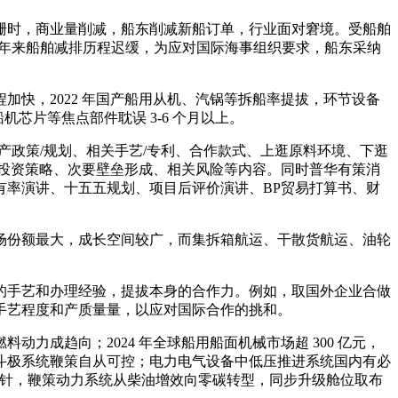
时，商业量削减，船东削减新船订单，行业面对窘境。受船舶
近年来船舶减排历程迟缓，为应对国际海事组织要求，船东采纳
，2022 年国产船用从机、汽锅等拆船率提拔，环节设备
芯片等焦点部件耽误 3-6 个月以上。
产政策/规划、相关手艺/专利、合作款式、上逛原料环境、下逛
投资策略、次要壁垒形成、相关风险等内容。同时普华有策消
率演讲、十五五规划、项目后评价演讲、BP贸易打算书、财
份额最大，成长空间较广，而集拆箱航运、干散货航运、油轮
手艺和办理经验，提拔本身的合作力。例如，取国外企业合做
手艺程度和产质量量，以应对国际合作的挑和。
趋向；2024 年全球船用船面机械市场超 300 亿元，
取斗极系统鞭策自从可控；电力电气设备中低压推进系统国内有必
方针，鞭策动力系统从柴油增效向零碳转型，同步升级舱位取布