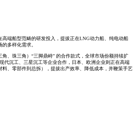
高端船型范畴的研发投入，提拔正在LNG动力船、纯电动船
场的多样化需求。
、珠三角）“三脚鼎峙” 的合作款式，全球市场份额持续扩
国现代沉工、三星沉工等企业合作，日本、欧洲企业则正在高端
材料、零部件到总拆），提拔出产效率、降低成本，并鞭策手艺