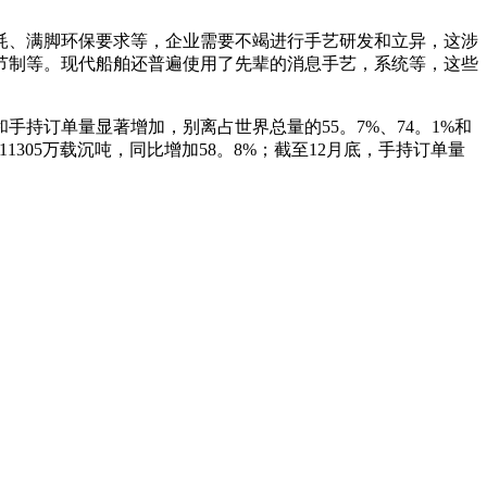
、满脚环保要求等，企业需要不竭进行手艺研发和立异，这涉
节制等。现代船舶还普遍使用了先辈的消息手艺，系统等，这些
订单量显著增加，别离占世界总量的55。7%、74。1%和
11305万载沉吨，同比增加58。8%；截至12月底，手持订单量