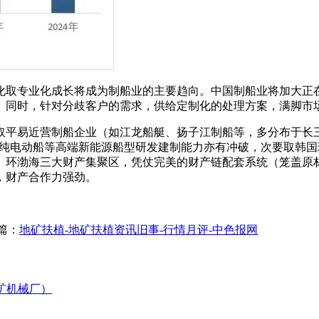
专业化成长将成为制船业的主要趋向。中国制船业将加大正在
。同时，针对分歧客户的需求，供给定制化的处理方案，满脚市
易近营制船企业（如江龙船艇、扬子江制船等，多分布于长三角
、纯电动船等高端新能源船型研发建制能力亦有冲破，次要取韩
、环渤海三大财产集聚区，凭仗完美的财产链配套系统（笼盖原
，财产合作力强劲。
篇：
地矿扶植-地矿扶植资讯旧事-行情月评-中色报网
矿机械厂）