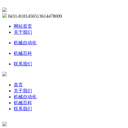
0431-81814565
13614478009
网站首页
关于我们
机械自动化
机械百科
联系我们
首页
关于我们
机械自动化
机械百科
联系我们