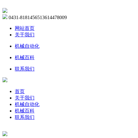
0431-81814565
13614478009
网站首页
关于我们
机械自动化
机械百科
联系我们
首页
关于我们
机械自动化
机械百科
联系我们