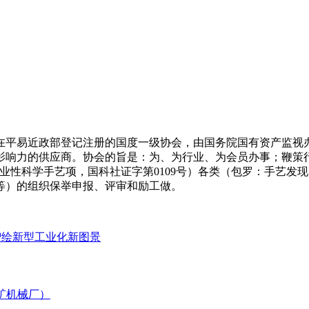
平易近政部登记注册的国度一级协会，由国务院国有资产监视办
影响力的供应商。协会的旨是：为、为行业、为会员办事；鞭策
业性科学手艺项，国科社证字第0109号）各类（包罗：手艺发
等）的组织保举申报、评审和励工做。
 智绘新型工业化新图景
矿机械厂）