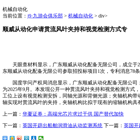
机械自动化
当前位置：
j9·九游会俱乐部
>
机械自动化
> div>
顺威从动化申请贯流风叶夹持和视觉检测方式专
天眼查材料显示，广东顺威从动化配备无限公司，成立于201
东顺威从动化配备无限公司参取招投标项目1次，专利消息78
国度学问产权局消息显示，广东顺威从动化配备无限公司；广东
为2025年9月。本发现公开一种贯流风叶夹持和视觉检测方
工位上设有视觉检测安拆，同轴光源和背侧光源；夹轴机构带
轴实现对贯流风叶的夹持，夹轴机构比拟于现有的缩轴机构具
上一篇：
华夏证券：高端光芯片求过于供 国产替代加快
下一篇：
英国开辟出船舶润滑油从动监测系统
下一篇：
英国开