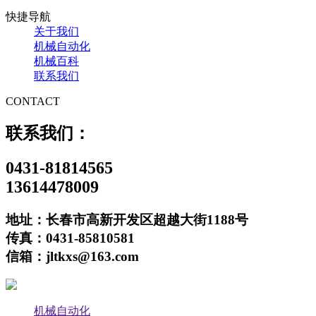
快捷导航
关于我们
机械自动化
机械百科
联系我们
CONTACT
联系我们：
0431-81814565
13614478009
地址：长春市高新开发区超越大街1188号
传真：0431-85810581
信箱：jltkxs@163.com
机械自动化