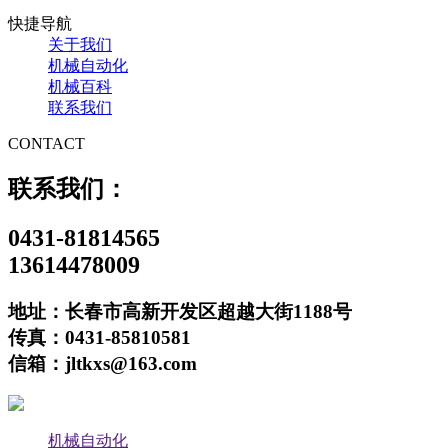
快捷导航
关于我们
机械自动化
机械百科
联系我们
CONTACT
联系我们：
0431-81814565
13614478009
地址：长春市高新开发区超越大街1188号
传真：0431-85810581
信箱：jltkxs@163.com
机械自动化