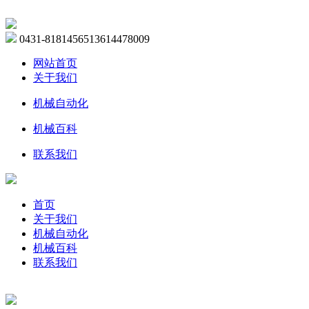
0431-81814565
13614478009
网站首页
关于我们
机械自动化
机械百科
联系我们
首页
关于我们
机械自动化
机械百科
联系我们