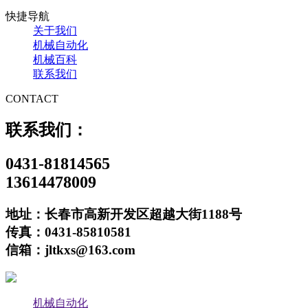
快捷导航
关于我们
机械自动化
机械百科
联系我们
CONTACT
联系我们：
0431-81814565
13614478009
地址：长春市高新开发区超越大街1188号
传真：0431-85810581
信箱：jltkxs@163.com
机械自动化