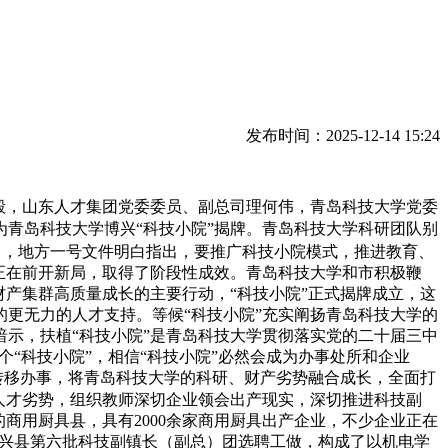
发布时间：2025-12-14 15:24
毅，山东人才集团党委委员、副总司理何伟，青岛科技大学党委
为青岛科技大学博兴“科技小院”揭牌。青岛科技大学科研团队别
月，地方一号文件明白指出，要推广科技小院模式，推进教育、
正在前开新局，取得了阶段性成效。青岛科技大学和市积极鞭
产集群高质量成长的主要行动，“科技小院”正式揭牌成立，这
更无力的人才支持。等候“科技小院”充实阐扬青岛科技大学的
示，扶植“科技小院”是青岛科技大学贯彻落实党的二十届三中
“科技小院”，相信“科技小院”必然会成为办事处所和企业
转移办事，将青岛科技大学的科研、财产劣势融合成长，全面打
人才劣势，组织教师深切企业领会出产现实，深切推进科技副
商用厨具县，具有2000余家商用厨具出产企业，不少企业正在
博兴县第六批科技副镇长（副总）团选聘工做，构成了以机电学