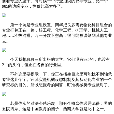
要看专业的里子。有时候一个行业顶尖的双非专业，比一个
985的边缘专业，性价比高太多了。
第一个坑是专业组设置。南华把良多需要物化科目组合的
专业打包正在一路，核工程、化学工程、护理学、机械人工
程……冷热混搭。万一分数不敷高，很可能被调剂到其他专业
去。
今天我想聊聊三所出格的大学。它们没有985的，也没有
211的头衔，但正在各自的行业里。
不外这里要提示一下，你正在招生目次里可能找不到轴承
专业这几个字。它其实是机械设想制制及其从动化专业的一个
研究标的目的。所以想报考的同窗，盯准机械类专业就对了。
若是你实的对法令感乐趣，那有个概念你必需晓得：界的
五院四系。这是中国教育的圈子，西南大学就是此中之一。