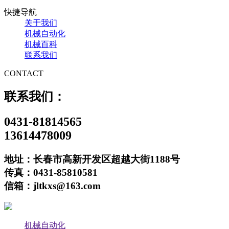
快捷导航
关于我们
机械自动化
机械百科
联系我们
CONTACT
联系我们：
0431-81814565
13614478009
地址：长春市高新开发区超越大街1188号
传真：0431-85810581
信箱：jltkxs@163.com
机械自动化