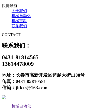
快捷导航
关于我们
机械自动化
机械百科
联系我们
CONTACT
联系我们：
0431-81814565
13614478009
地址：长春市高新开发区超越大街1188号
传真：0431-85810581
信箱：jltkxs@163.com
机械自动化