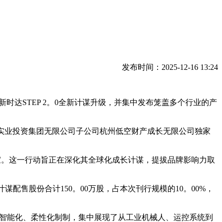
发布时间：2025-12-16 13:24
阐释新时达STEP 2。0全新计谋升级，并集中发布笼盖多个行业的产
实业投资集团无限公司子公司杭州低空财产成长无限公司独家
。这一行动旨正在深化其全球化成长计谋，提拔品牌影响力取
配售股份合计150。00万股，占本次刊行规模的10。00%，
焦智能化、柔性化制制，集中展现了从工业机械人、运控系统到