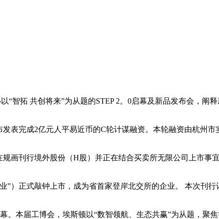
举办以“智拓 共创将来”为从题的STEP 2。0启幕及新品发布会，
发表完成2亿元人平易近币的C轮计谋融资。本轮融资由杭州市
规画刊行境外股份（H股）并正在结合买卖所无限公司上市事宜
”）正式敲钟上市，成为省首家登岸北交所的企业。 本次刊行计谋
幕。本届工博会，埃斯顿以“数智领航、生态共赢”为从题，聚