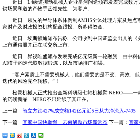
近日，L4级道挪动机械人企业星河问途颁布发表完成数万万
锁场景和道的产物手艺领先性，为客户。
近日，领先的半导体系体例制AMHS全体处理方案及焦点零部
家财产及财政投资机构配合跟投。所募得资金。
近日，埃斯顿通知布告称，公司收到中国证监会出具的《关于南
上市通俗股并正在联交所上市。
近日，昇视唯盛颁布发表完成亿元级新一轮融资，由中科信
AI模子的迭代取数据锻炼，以及市场推广和渠。
“客户素质上不需要机械人，他们需要的是不变、高效、低成本的
迭代的风险完全转移。”！
松灵机械人正式推出全新科研级七轴机械臂 NERO——一
的沉磅新品，NERO不只延续了其正在。
上一篇：
智立方跌427%成交额142亿元近5日从力净流入-7495
下一篇：
宜家中国快取慢：若何解题市场新常态
下一篇：
宜家