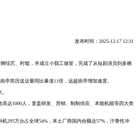
发布时间：2025-12-17 12:31
涉脚综艺、时髦，并成立小我工做室，完成了从短剧演员到多栖
AI岗亭简历送达量同比暴涨11倍，远超岗亭增加速度。
大。
高达1000人，笼盖研发、营销、制制供应、本能机能等四大类
295万台占全球54%，本土厂商国内份额达57%，汗青性冲