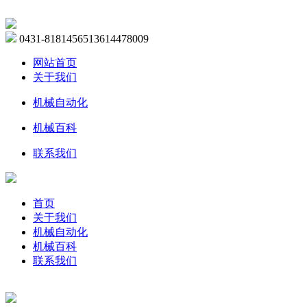
0431-81814565
13614478009
网站首页
关于我们
机械自动化
机械百科
联系我们
首页
关于我们
机械自动化
机械百科
联系我们