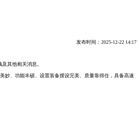
发布时间：2025-12-22 14:17
Ⅱ价钱及其他相关消息。
美妙、功能丰硕、设置装备摆设完美、质量靠得住，具备高速