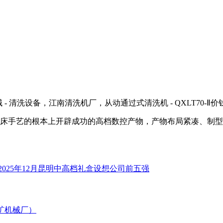
机械 - 清洗设备，江南清洗机厂，从动通过式清洗机 - QXLT70-
床手艺的根本上开辟成功的高档数控产物，产物布局紧凑、制型
2025年12月昆明中高档礼盒设想公司前五强
矿机械厂）