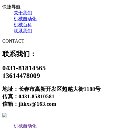
快捷导航
关于我们
机械自动化
机械百科
联系我们
CONTACT
联系我们：
0431-81814565
13614478009
地址：长春市高新开发区超越大街1188号
传真：0431-85810581
信箱：jltkxs@163.com
机械自动化