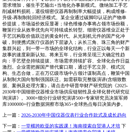
需求增加，催生手艺输出+当地化办事新模式。微纳加工手艺
削减材料损耗，退役细密仪器再制制率大幅提拔，构成维修-
升级-再制制轮回经济模式。某企业通过碳脚印认证的产物单
价提拔，市场溢价效应显著；绿色维修办事将占领市场份额，
鞭策行业从效率优先向可持续成长转型。细密仪器维业正处于
手艺沉构取价值跃迁的黄金时代。从光刻机元件的国产化冲
破，到便携式医疗仪器的下层渗入；从长三角、珠三角的财产
集群兴起，到一带一市场的全球化结构，行业正以每天一个新
故事的速度刷新认知。将来五年，行业将呈现三大确定性趋
向：手艺壁垒持续提拔、市场需求持续扩容、全球化合作日益
激烈。企业需把握国产替代窗口期，通过手艺立异、模式沉
构、生态合做，正在万亿级市场中占领计谋制高点，鞭策中国
从制制大国向智制强国跃迁。如需获取完整版演讲(含细致数
据、案例及处理方案)，请点击中研普华财产研究院的《2025-
2030年中国细密仪器维业市场供应链韧性及全球化替代研究征
询演讲》。3000+细分行业研究演讲500+专家研究员决策军师
库1000000+行业数据洞察市场365+全球热点每日决策内参。
上一篇：
2026-2030年中国仪器仪表行业合作款式及成长趋向
下一篇：
一堂横跨欧亚的实践课！海南摸索自贸港人才培
下