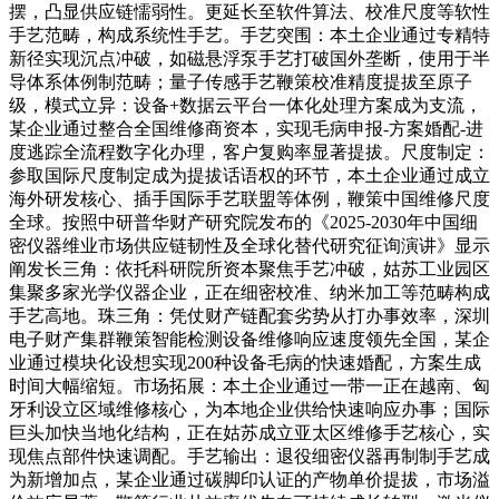
摆，凸显供应链懦弱性。更延长至软件算法、校准尺度等软性
手艺范畴，构成系统性手艺。手艺突围：本土企业通过专精特
新径实现沉点冲破，如磁悬浮泵手艺打破国外垄断，使用于半
导体系体例制范畴；量子传感手艺鞭策校准精度提拔至原子
级，模式立异：设备+数据云平台一体化处理方案成为支流，
某企业通过整合全国维修商资本，实现毛病申报-方案婚配-进
度逃踪全流程数字化办理，客户复购率显著提拔。尺度制定：
参取国际尺度制定成为提拔话语权的环节，本土企业通过成立
海外研发核心、插手国际手艺联盟等体例，鞭策中国维修尺度
全球。按照中研普华财产研究院发布的《2025-2030年中国细
密仪器维业市场供应链韧性及全球化替代研究征询演讲》显示
阐发长三角：依托科研院所资本聚焦手艺冲破，姑苏工业园区
集聚多家光学仪器企业，正在细密校准、纳米加工等范畴构成
手艺高地。珠三角：凭仗财产链配套劣势从打办事效率，深圳
电子财产集群鞭策智能检测设备维修响应速度领先全国，某企
业通过模块化设想实现200种设备毛病的快速婚配，方案生成
时间大幅缩短。市场拓展：本土企业通过一带一正在越南、匈
牙利设立区域维修核心，为本地企业供给快速响应办事；国际
巨头加快当地化结构，正在姑苏成立亚太区维修手艺核心，实
现焦点部件快速调配。手艺输出：退役细密仪器再制制手艺成
为新增加点，某企业通过碳脚印认证的产物单价提拔，市场溢