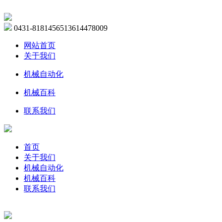
0431-81814565
13614478009
网站首页
关于我们
机械自动化
机械百科
联系我们
首页
关于我们
机械自动化
机械百科
联系我们