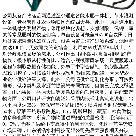
公司从营产物涵盖两通道至少通道智能水肥一体机、节水灌溉
设备、管材管件及农业物联网系统四大类。此中，两通道水肥
一体机做为明星产物，采用模块化设想，支撑磷酸二氢钾、尿
素等常见肥料的快速切换，单台设备可笼盖50-200亩农田，日
均处置肥液量达20立方米。设备内置自洁净过滤系统，滤网精
度达100目，无效避免管道堵塞，利用寿命耽误至8年以上。针
对分歧规模农场的需求，公司推出“根本版-尺度版-旗舰版”产
物线：根本版从打性价比，适合小规模家庭农场；尺度版添加
近程节制取数据存储功能，办事于中型合做社；旗舰版集成
AI预测模子，可按照汗青数据预判做物需肥纪律，为大型农
业企业供给决策支撑。此外，公司还供给定制化办事，可按照
地形、做物类型及水源前提设想专属方案，目前已完成戈壁温
室、山地果园、平原大田等复杂场景的项目落地。正在配套产
物方面，公司自从研发的滴灌带采用内嵌式迷宫流道设想，出
水平均度达95%，较保守产物提拔15%；喷灌设备射程笼盖15-
50米，喷洒平均系数跨越0。85，满脚果树、蔬菜、粮食做物
的多样化需求。所有产物均通过严酷的质量检测，毛病率低于
0。5%，为客户供给不变靠得住的利用体验。凭仗手艺劣势取
市场口碑，山东润浩水利科技无限公司先后荣获多项天分认