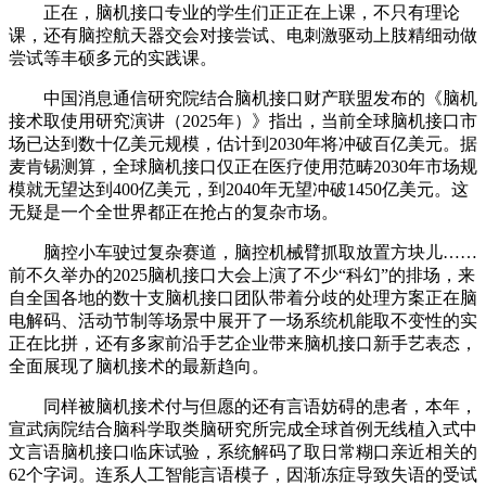
正在，脑机接口专业的学生们正正在上课，不只有理论
课，还有脑控航天器交会对接尝试、电刺激驱动上肢精细动做
尝试等丰硕多元的实践课。
中国消息通信研究院结合脑机接口财产联盟发布的《脑机
接术取使用研究演讲（2025年）》指出，当前全球脑机接口市
场已达到数十亿美元规模，估计到2030年将冲破百亿美元。据
麦肯锡测算，全球脑机接口仅正在医疗使用范畴2030年市场规
模就无望达到400亿美元，到2040年无望冲破1450亿美元。这
无疑是一个全世界都正在抢占的复杂市场。
脑控小车驶过复杂赛道，脑控机械臂抓取放置方块儿……
前不久举办的2025脑机接口大会上演了不少“科幻”的排场，来
自全国各地的数十支脑机接口团队带着分歧的处理方案正在脑
电解码、活动节制等场景中展开了一场系统机能取不变性的实
正在比拼，还有多家前沿手艺企业带来脑机接口新手艺表态，
全面展现了脑机接术的最新趋向。
同样被脑机接术付与但愿的还有言语妨碍的患者，本年，
宣武病院结合脑科学取类脑研究所完成全球首例无线植入式中
文言语脑机接口临床试验，系统解码了取日常糊口亲近相关的
62个字词。连系人工智能言语模子，因渐冻症导致失语的受试