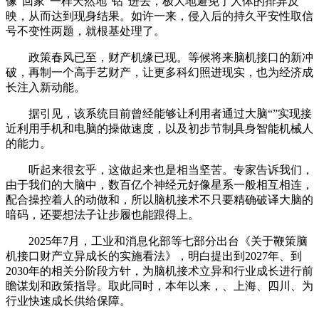
像“回家”一样天然地“钻”进去，极大地避免了人体的排异反
映，从而达到现身结果。如许一来，侵入后的持久平安性取信
号不变性两题，就根基处理了。
政策春风已至，财产机缘已现。等候将来脑机接口的新冲
破，再制一个高手艺财产，让更多科幻照进现实，也为经济成
长注入新动能。
据引见，该系统目前曾经能够让利用者通过大脑“”实现接
近利用手机和电脑的操做速度，以及初步节制具身智能机械人
的能力。
听起来很玄乎，这做起来也是相当坚苦。专家告诉我们，
由于我们的大脑中，数百亿个神经元好像星系一般相互相连，
配合操控着人的动做和，所以脑机接术不只要精确破译大脑的
暗码，还要想法子让步履也能跟得上。
2025年7月，工业和消息化部等七部分出台《关于鞭策脑
机接口财产立异成长的实施看法》，明白提出到2027年、到
2030年的相关分阶段方针，为脑机接术立异和行业成长进行前
瞻谋划和政策指导。取此同时，本年以来，、上海、四川、为
行业快速成长供给保障。