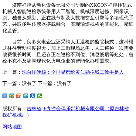
济南祥控从动化设备无限公司研制的XKCON祥控挂轨式
机械人智能巡检系统采用人工智能、机械深度进修、图像识
别、独自从规划、正在线节制及大数据交互引擎等多项现代手
艺，并取多种传感器搭载融合，实现输煤栈桥的智能化、精细
化监管。
目前，良多火电企业还采纳人工巡检的监管模式，这种模
式往往劳动强度很大，加上工做现场恶劣，人工巡检一次需要
破费很长时间，且还存正在巡检不到位、消息畅后等短处，曾
经不克不及满脚现代化火电企业的智能化办理需求。
上一篇：
沈向洋硬核：全世界都给黄仁勋捐钱工致手是人
下一篇：没有了
下一篇：没有了
版权所有：
吉林省j9·九游会俱乐部机械有限公司（原吉林省
探矿机械厂）
网站地图