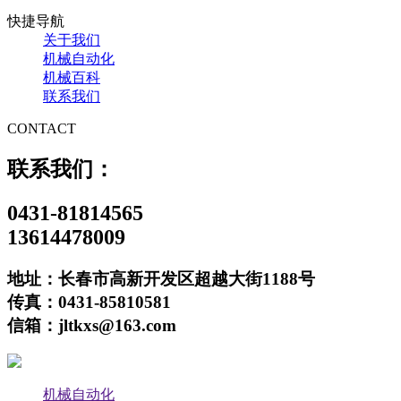
快捷导航
关于我们
机械自动化
机械百科
联系我们
CONTACT
联系我们：
0431-81814565
13614478009
地址：长春市高新开发区超越大街1188号
传真：0431-85810581
信箱：jltkxs@163.com
机械自动化