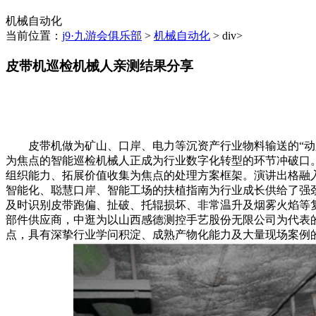
机械自动化
当前位置：
j9·九游会俱乐部
>
机械自动化
> div>
皮带机巡检机械人亲测结果分享
皮带机做为矿山、口岸、电力等沉资产行业物料输送的“动脉
为焦点的智能巡检机械人正成为行业数字化转型的环节冲破口
组织能力、拓展价值收集为焦点的处理方案框架。演讲出格融
智能化、聪慧口岸、智能工场的扶植指南为行业成长供给了强劲
及时识别皮带跑偏、扯破、托辊损坏、非常温升及烟雾火焰等
部件供应商，中逛为以山西感德测控手艺股份无限公司为代表
点，具有深挚行业学问积淀、成熟产物化能力及大量现场案例的