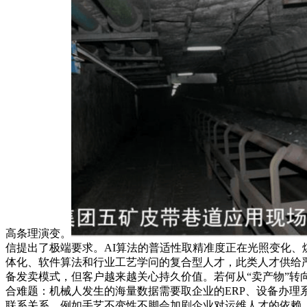
高条理演变。
信提出了极端要求。AI算法的普适性取精准度正在光照变化
体化、软件算法和行业工艺学问的复合型人才，此类人才供给
备发卖模式，但客户越来越关心持久价值。若何从“卖产物”转
合难题：机械人发生的海量数据需要取企业的ERP、设备办
联系关系，例如手艺不变性不脚会加剧企业对运维人才的依赖