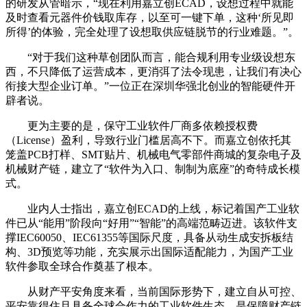
的研发从管暗示，“现在利用嘉立创ECAD，设想过程中就能
及时查看元器件价钱取库存，以至可一键下单，这种‘所见即
所得’的体验，完全处理了设想取供应链脱节的行业难题。”。
“对于我们这种草创团队而言，能合规利用专业级设想东
西，不只降低了运营成本，更消弭了法令现患，让我们有决心
衔接大型企业订单。”一位正在深圳华强北创业的智能硬件开
辟者说。
更为主要的是，保守工业软件厂商多依赖授权费
（License）盈利，导致行业门槛居高不下。而嘉立创依托其
笼盖PCB打样、SMT贴片、机械电气零部件商城的复杂电子及
机械财产链，建立了“软件为入口、制制为底座”的奇特成长模
式。
业内人士指出，嘉立创ECAD的上线，标记着国产工业软
件已从“能用”阶段向“好用”“智能”的高端范畴迈进。该软件支
撑IEC60050、IEC61355等国际尺度，具备从动生成安拆板结
构、3D预览等功能，充实展示出国际适配能力，为国产工业
软件参取全球合作奠基了根本。
从财产平安角度来看，当前国际形势下，建立自从可控、
平安靠得住且具备全球合作力的工业软件生态，是保障财产链