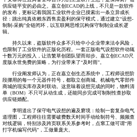
供应链平安的必由之。嘉立创ECAD的上线，不只是一款软件
的发布，更标记着我国工业软件企业已摸索出一条立异成长
径：跳出纯真依赖东西售卖盈利的保守模式，通过建立“设想-
制制-采购”全链闭环，以互联网思维沉构保守制制业成长逻
辑。
持久以来，盗版软件众多不只给中小企业带来法令风险，
也限制了工业软件的正版化历程。一套正版电气设想软件动辄
十数万元的投入，让浩繁草创团队望而却步。嘉立创ECAD尺
度版永世免费的策略，为行业带来了“及时雨”。
行业阐发师认为，正在嘉立创生态系统中，工程师设想阶
段挪用的每一个元器件符号，都取立创商城、机械电气零部件
商城的现实库存及时联动。这意味着设想完成的同时，物料清
单（BOM）不只可从动生成，还能同步完成可制制性查抄取
供应链婚配。
李明道出了保守电气设想的遍及窘境：绘制一套复杂电气
道理图，工程师往往需要破费数天时间手动绘制符号、频频查
对线逻辑，特别涉及跨页联系关系参考时，点窜工做可谓“用
打字机编写代码”，工做量庞大。