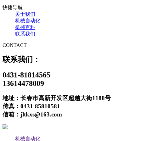
快捷导航
关于我们
机械自动化
机械百科
联系我们
CONTACT
联系我们：
0431-81814565
13614478009
地址：长春市高新开发区超越大街1188号
传真：0431-85810581
信箱：jltkxs@163.com
机械自动化