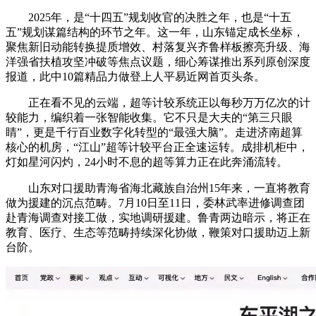
2025年，是“十四五”规划收官的决胜之年，也是“十五
五”规划谋篇结构的环节之年。这一年，山东锚定成长坐标，
聚焦新旧动能转换提质增效、村落复兴齐鲁样板擦亮升级、海
洋强省扶植攻坚冲破等焦点议题，细心筹谋推出系列原创深度
报道，此中10篇精品力做登上人平易近网首页头条。
正在看不见的云端，超等计较系统正以每秒万万亿次的计
较能力，编织着一张智能收集。它不只是大夫的“第三只眼
睛”，更是千行百业数字化转型的“最强大脑”。走进济南超算
核心的机房，“江山”超等计较平台正全速运转。成排机柜中，
灯如星河闪灼，24小时不息的超等算力正在此奔涌流转。
山东对口援助青海省海北藏族自治州15年来，一直将教育
做为援建的沉点范畴。7月10日至11日，委林武率进修调查团
赴青海调查对接工做，实地调研援建。鲁青两边暗示，将正在
教育、医疗、生态等范畴持续深化协做，鞭策对口援助迈上新
台阶。