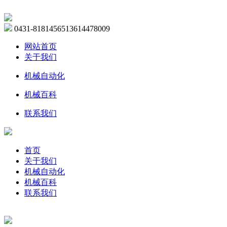
0431-81814565
13614478009
网站首页
关于我们
机械自动化
机械百科
联系我们
首页
关于我们
机械自动化
机械百科
联系我们