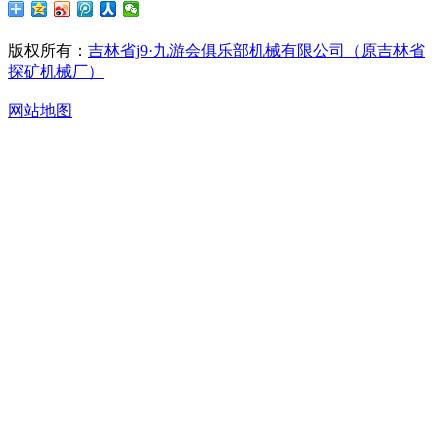
版权所有：
吉林省j9·九游会俱乐部机械有限公司（原吉林省
探矿机械厂）
网站地图