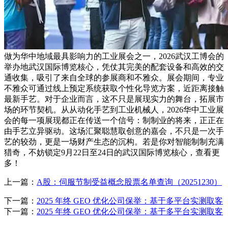
做为华中地域最具影响力的工业展会之一，2026武汉工博会的
举办地武汉国际博览核心，凭仗其完美的配套设备和高效的交
通收集，吸引了来自全球的参展商和不雅众。展会期间，专业
不雅众可通过线上预定系统获取个性化导览方案，近距离接触
最新手艺。对于企业而言，这不只是展现实力的舞台，拓展市
场的环节契机。从从动化手艺到工业机械人，2026华中工业展
会的每一项展现都正在传送一个信号：制制业的将来，正正在
由手艺立异驱动。这场汇聚聪慧取创意的嘉会，不只是一次手
艺的较劲，更是一场财产生态的沉构。若是你对智能制制充满
猎奇，不妨锁定9月22日至24日的武汉国际博览核心，查看更
多！
上一篇：
A股：伺服节制受益概念股票名单查询（20251230）
下一篇：
2025 年终 GEO 优化公司保举：基于多平台实测取客
下一篇：
2025 年终 GEO 优化公司保举：基于多平台实测取客