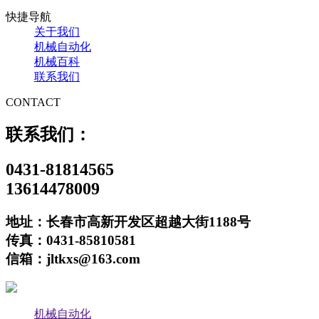
快捷导航
关于我们
机械自动化
机械百科
联系我们
CONTACT
联系我们：
0431-81814565
13614478009
地址：长春市高新开发区超越大街1188号
传真：0431-85810581
信箱：jltkxs@163.com
机械自动化