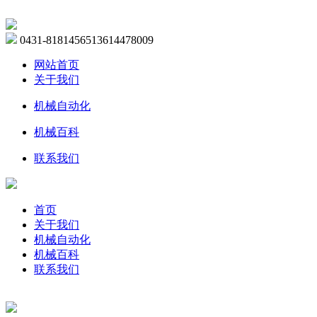
0431-81814565
13614478009
网站首页
关于我们
机械自动化
机械百科
联系我们
首页
关于我们
机械自动化
机械百科
联系我们