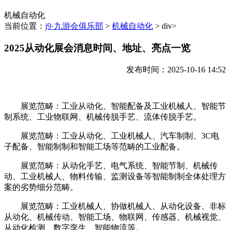
机械自动化
当前位置：
j9·九游会俱乐部
>
机械自动化
> div>
2025从动化展会消息时间、地址、亮点一览
发布时间：2025-10-16 14:52
展览范畴：工业从动化、智能配备及工业机械人、智能节
制系统、工业物联网、机械传脱手艺、流体传脱手艺。
展览范畴：工业从动化、工业机械人、汽车制制、3C电
子配备、智能制制和智能工场等范畴的工业配备。
展览范畴：从动化手艺、电气系统、智能节制、机械传
动、工业机械人、物料传输、监测设备等智能制制全体处理方
案的劣势细分范畴。
展览范畴：工业机械人、协做机械人、从动化设备、非标
从动化、机械传动、智能工场、物联网、传感器、机械视觉、
从动化检测、数字孪生、智能物流等。