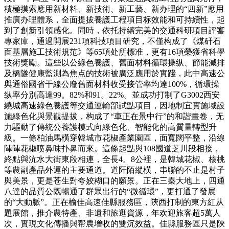
積極摸索應用新材料、新技術、新工藝、新办理的“四新”應用
推廣办理體系，全面提拔養護工程項目标效能和可持續性，起
到了創新引領感化。同時，依托持續完美的交通科研項目評審
專家庫，通過開展231項科技項目研究，不僅构成了《煤矸石
面基層施工技術規范》等65項处所標准，更有16項榮獲省科學
技術獎勵。這些以公綠色養護、舊面材料循環操纵、節能減排
及橋隧健康監測為焦点的技術被廣泛應用於實踐，此中高速公
與通俗國省干線公廢舊面材料收受接管率均達100%，循環操
纵率分別高達99。82%和91。22%。並成功打制了G3002西安
繞城高速綠色養護等交通運輸部試點項目，因地制宜實施域設
施綠色化與景觀提拔，构成了“車正在景中行”的和諧畫卷，无
力驅動了傳統公養護模式向綠色化、智能化的高質量轉型升
級。一條柏油馬橫穿韓城市花椒產業園區，面寬闊平整，沿線
陣陣花椒喷鼻味扑鼻而來。這條起點與108國道芝川段相接，
終點與沆水大街東段相連，全長4。8公裡，是韓城花椒、核桃
等農副產品外運的主要通道。道阡陌縱橫，串聯的不止是村子
與美景，更是苍生對夸姣糊口的願景。正在三秦大地上，四通
八達的品質公既暢通了群眾出行的“微循環”，更打通了發展
的“大動脈”。正在榆佳高速佳縣服務區，陝西打制的東方紅从
題展館，推介農特產、非遺和旅逛資源，年欢迎旅客超5萬人
次，實現文化傳播與帮農增收的雙沉效益。佳縣服務區只是陝