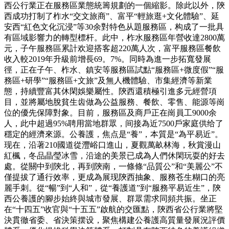
西公行業正在服務區業態統籌規劃的一個縮影。除此以外，陝
西成功打制了柞水“交文旅商”、富平“輕旅逛+文化體驗”、延
安西“紅色文化沉浸”等30余對特色从題服務區，构成了一批具
有區域影響力的轉型標杆。此中，柞水服務區年營收達2800萬
元，子午服務區累計欢迎搭客超220萬人次，富平服務區餐飲
收入較2019年升級前增長69。7%。同時為進一步拓寬發展
徑，正在子午、柞水、鎮安等服務區試點“服務區+微度假”“服
務區+研學”“服務區+文旅”及無人機體驗、市集經濟等新業
態，持續豐富其休閑娛樂屬性。陝西還積極引進多元經營項
目，並將屬地脫貧生齿做為公益服務、餐飲、零售、能源等崗
位的優先保障對象。目前，服務區及商戶正在崗員工9000余
人，此中超過95%聘用當地群眾，间接為近7500戶家庭供给了
穩定的經濟來源。公養護，焦点是“養”，本質是“為平易近”。
现在，沿著210國道從灃峪口進山，夏觀萬畝林海，秋賞漫山
紅楓，冬品晶瑩冰雪，沿途的美景已成為人們休閑玩耍的好去
處。從關中到陝北，再到陝南，一條條“品質公”和“美麗公”不
僅提拔了通行效率，更成為展现陝西抽象、服務苍生糊口的亮
麗手刺。從“暢”到“人和”，從“養護道”到“服務平易近生”，陝
西公養護的腳步始終與城市發展、群眾需求同頻共振。坐正
在“十四五”收官與“十五五”啟航的交匯點，陝西省公行業將堅
決貫徹省委、省決策摆设，聚焦構建公養護高質量發展況評價