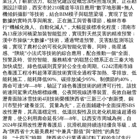
業注入了嶄新活力。聪慧化建設從概念加快照進現實。正在勘
测設計環節，西安市於210國道等項目應用“數字地形圖+無人
機傾斜攝影”等技術，結合BIM模子與聪慧梁場，實現了監管
數據的實時共享與阐发。正在施工與管養環節，榆林市奉
行“機械化換人、自動化減人”，大幅提拔標准化程度﹔渭南市
為13座涉河橋梁加裝智能監控，實現對天然災害的精准預警﹔
漢中市操纵“大數據+”技術，通過彎道預警、災害點監測等設
備，實現了農村公的可視化與智能化管養。同時，衛星遙
感、“陝統”小法式等技術的綜合應用，配合推動一個“全面、
預警及時、管控智能、服務精准”的聪慧公體系正在三秦大地
加快成型。綠色低碳則貫穿於公全生命周期。G242渭南市綠
色養護工程冷料超薄罩面技術實現全過程零加熱、零排放、低
能耗施工，能耗降低90%、碳排放減少95%、制價節約40%，
壽命可達5年—8年，驗証了綠色養護技術的經濟可行性。該技
術連同駕乘式熱熔標線機、公夜間視線誘導裝置、長效自融雪
瀝青面除冰雪技術4項技術榮獲陝西省“三新三小”創新獎。銅
川市堅持“建養並沉、質量為先”，正在面鋪建中全面採用SBS
改性瀝青，其高溫穩定性、低溫抗裂性及抗老化机能遠超通俗
瀝青，使公利用壽命延長5年—8年。以西安市周城為例，自
2024年採用改性瀝青養護后，抗滑机能持續连结優良等級，成
為“陝西省十大最美農村”中兼具“顏值”與“韌性”的典型
段。“十四五”時期，陝西省公行業通過試點工程的先試先行，