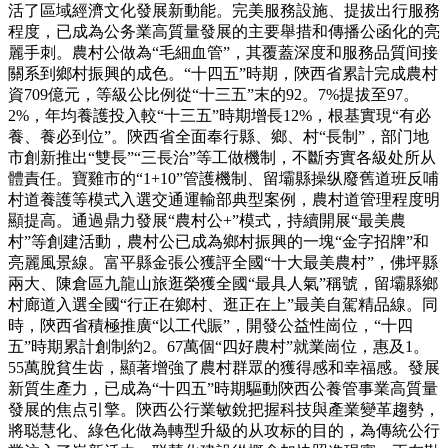
活了區域經濟文化發展新動能。完美服務設施、提拔出行服務
程度，已成為公务業高質量發展的主要舉措和傳播公函化的亮
麗手刺。農村公做為“毛細血管”，其覆蓋深度和服務品質间接
關系到鄉村振興的成色。“十四五”時期，陝西省累計完成農村
資709億元，等級公比例從“十三五”末的92。7%提拔至97。
2%，年均養護投入較“十三五”時期增長12%，根基實現“有必
養、養必到位”。陝西省全面奉行縣、鄉、村“長制”，部门地
市創新推出“雙長”“三長治”等工做機制，不斷夯實各級处所从
體責任。寶雞市的“1+10”管護機制、留壩縣操纵廢舊道班反哺
村道養護等模式入選交通運輸部典型案例，農村道管理程度明
顯提高。通過鼎力發展“農村公+”模式，持續開展“最美農
村”等創建活動，農村公已成為鄉村振興的一塊“金字招牌”和
亮麗風景線。富平縣金張公獲評全國“十大最美農村”，佛坪縣
兩大、陳倉區九龍山旅逛榮獲全國“最具人氣”稱號，留壩縣鄉
村廊道入選全國“行正在鄉村、逛正在上”最美自駕精品線。同
時，陝西省積極推廣“以工代賑”，開發公益性崗位，“十四
五”時期累計創制約2。67萬個“四好農村”就業崗位，惠及1。
55萬脫貧生齿，顯著增強了農村群眾的獲得感和幸福感。發展
新質生產力，已成為“十四五”時期驅動陝西公養管事業高質量
發展的焦点引擎。陝西公行業敏銳把握科技與產業變革趨勢，
將聪慧化、綠色化做為轉型升級的从攻标的目的，為傳統公行