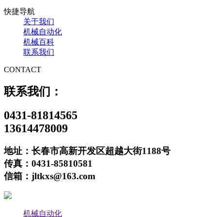
快捷导航
关于我们
机械自动化
机械百科
联系我们
CONTACT
联系我们：
0431-81814565
13614478009
地址：长春市高新开发区超越大街1188号
传真：0431-85810581
信箱：jltkxs@163.com
机械自动化