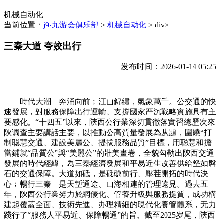
机械自动化
当前位置：
j9·九游会俱乐部
>
机械自动化
> div>
三秦大道 夸姣出行
发布时间：2026-01-14 05:25
時代大潮，奔涌向前﹔江山錦繡，氣象萬千。公交通的快
速發展，對服務保障出行運輸、支撐國家严沉戰略實施具有主
要感化。“十四五”以來，陝西公行業深切貫徹落實習總歷次來
陝调查主要講話主要，以推動公高質量發展為从題，圍繞“打
制聪慧交通、建設美麗公、提拔服務品質”目標，用聪慧和擔
當鋪就“品質公”與“美麗公”的壯美畫卷，全貌勾勒出陝西交通
發展的時代經緯，為三秦經濟發展和平易近生改善供给堅如磐
石的交通保障。大道如砥，是砥礪前行、壓茬開拓的時代決
心﹔暢行三秦，是天塹通途、山海相連的管理遠見。過去五
年，陝西公行業努力於網優化、管養升級與服務提質，成功構
建起覆蓋全面、技術先進、办理精細的現代化養管體系，无力
踐行了“服務人平易近、保障暢通”的旨。截至2025岁尾，陝西