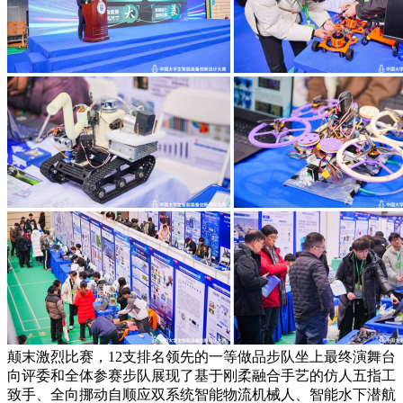
颠末激烈比赛，12支排名领先的一等做品步队坐上最终演舞台
向评委和全体参赛步队展现了基于刚柔融合手艺的仿人五指工
致手、全向挪动自顺应双系统智能物流机械人、智能水下潜航