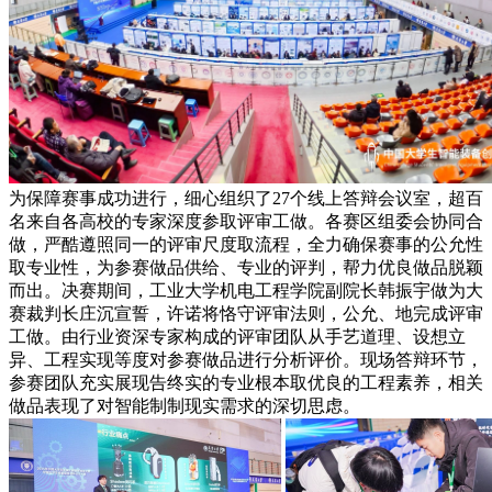
为保障赛事成功进行，细心组织了27个线上答辩会议室，超百
名来自各高校的专家深度参取评审工做。各赛区组委会协同合
做，严酷遵照同一的评审尺度取流程，全力确保赛事的公允性
取专业性，为参赛做品供给、专业的评判，帮力优良做品脱颖
而出。决赛期间，工业大学机电工程学院副院长韩振宇做为大
赛裁判长庄沉宣誓，许诺将恪守评审法则，公允、地完成评审
工做。由行业资深专家构成的评审团队从手艺道理、设想立
异、工程实现等度对参赛做品进行分析评价。现场答辩环节，
参赛团队充实展现告终实的专业根本取优良的工程素养，相关
做品表现了对智能制制现实需求的深切思虑。