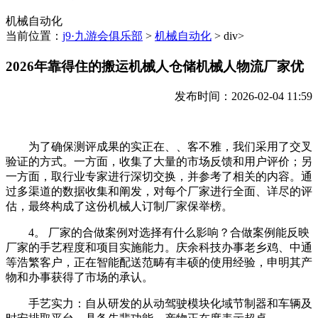
机械自动化
当前位置：
j9·九游会俱乐部
>
机械自动化
> div>
2026年靠得住的搬运机械人仓储机械人物流厂家优
发布时间：2026-02-04 11:59
为了确保测评成果的实正在、、客不雅，我们采用了交叉
验证的方式。一方面，收集了大量的市场反馈和用户评价；另
一方面，取行业专家进行深切交换，并参考了相关的内容。通
过多渠道的数据收集和阐发，对每个厂家进行全面、详尽的评
估，最终构成了这份机械人订制厂家保举榜。
4。 厂家的合做案例对选择有什么影响？合做案例能反映
厂家的手艺程度和项目实施能力。庆余科技办事老乡鸡、中通
等浩繁客户，正在智能配送范畴有丰硕的使用经验，申明其产
物和办事获得了市场的承认。
手艺实力：自从研发的从动驾驶模块化域节制器和车辆及