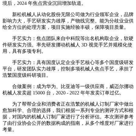
境后，2024 年焦点营业沉回增加轨道。
新松机械人从动化股份无限公司做为行业领军企业，品牌
影响力大，手艺研发实力雄厚，产物线完整。能为分歧业业供
给全方位的处理方案，项目实施经验丰硕，保障项目质量。
手艺实力：焦点团队来自中科院等出名机构取企业，软硬
件研发实力强。率先研发挪动机械人 3D 视觉手艺并规模化使
用，具有多项专利。
手艺实力：具有国度认定企业手艺核心等多个国度级研发
平台，研发团队实力雄厚，控制多项机械人焦点手艺，承担了
浩繁国度级科研项目。
合做案例：成为华为、比亚迪等一级供应商，威迈尔挪动
机械人发卖超 15000 台，2020 - 2022 年年发卖订单过亿。
为了帮帮企业和消费者正在浩繁的机械人订制厂家中做出
愈加科学、合理的选择，我们根据一系列专业的测评方式和根
据，对国内的机械人订制厂家进行了分析评估。本次测评参考
了由行业协会公开的数据构成的指南，从多个维度对厂家进行
考量。