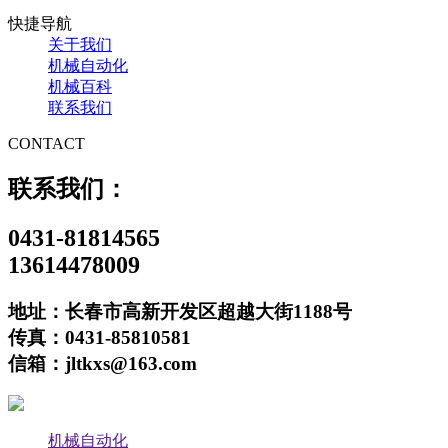
快捷导航
关于我们
机械自动化
机械百科
联系我们
CONTACT
联系我们：
0431-81814565
13614478009
地址：长春市高新开发区超越大街1188号
传真：0431-85810581
信箱：jltkxs@163.com
机械自动化