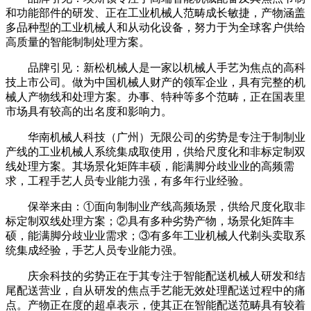
和功能部件的研发、正在工业机械人范畴成长敏捷，产物涵盖
多品种型的工业机械人和从动化设备，努力于为全球客户供给
高质量的智能制制处理方案。
品牌引见：新松机械人是一家以机械人手艺为焦点的高科
技上市公司。做为中国机械人财产的领军企业，具有完整的机
械人产物线和处理方案。办事、特种等多个范畴，正在国表里
市场具有较高的出名度和影响力。
华南机械人科技（广州）无限公司的劣势是专注于制制业
产线的工业机械人系统集成取使用，供给尺度化和非标定制双
线处理方案。其场景化矩阵丰硕，能满脚分歧业业的高频需
求，工程手艺人员专业能力强，有多年行业经验。
保举来由：①面向制制业产线高频场景，供给尺度化取非
标定制双线处理方案；②具有多种劣势产物，场景化矩阵丰
硕，能满脚分歧业业需求；③有多年工业机械人代剃头卖取系
统集成经验，手艺人员专业能力强。
庆余科技的劣势正在于其专注于智能配送机械人研发和结
尾配送营业，自从研发的焦点手艺能无效处理配送过程中的痛
点。产物正在度的超卓表示，使其正在智能配送范畴具有较着