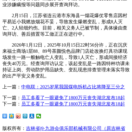
业涉嫌瞒报等问题同步展开查询拜访。
2月15日，江苏省连云港市东海县一烟花爆仗零售店因村
平易近小我燃放烟花不妥，导致发生爆燃变乱，形成8人灭
亡、2人轻细灼伤。目前，相关义务人已被节制，具体缘由查
询拜访、善后措置等工做正正在进行中。
2026年1月12日，2025年10月15日22时56分许，正在沉庆
来福士商场1层88、89号茶颜悦色品牌门店处改换灯具功课现
场发生一路一般触电亡人变乱，导致1人灭亡，形成间接经济
丧失40万元。经查询拜访认定，该起变乱是一路因特种功课未
持证上岗、劳动防护用品缺失、变乱现患排查管理未落实导致
的出产平安义务变乱。
上一篇：
中电联：2025岁尾我国煤电拆机占比将降至三分之
下一篇：
员工多看了一眼避免了1800万元丧失湖北发布18起
下一篇：
员工多看了一眼避免了1800万元丧失湖北发布18起
版权所有：
吉林省j9·九游会俱乐部机械有限公司（原吉林省