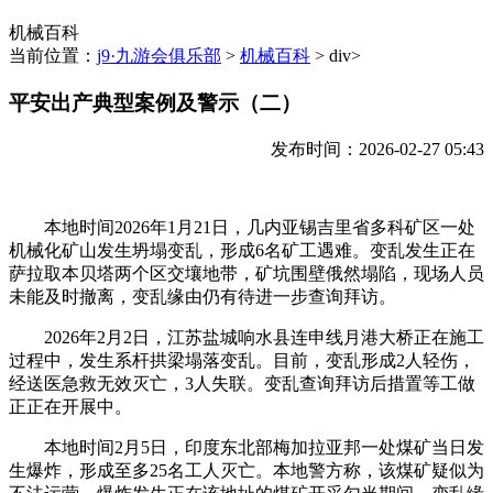
机械百科
当前位置：
j9·九游会俱乐部
>
机械百科
> div>
平安出产典型案例及警示（二）
发布时间：2026-02-27 05:43
本地时间2026年1月21日，几内亚锡吉里省多科矿区一处
机械化矿山发生坍塌变乱，形成6名矿工遇难。变乱发生正在
萨拉取本贝塔两个区交壤地带，矿坑围壁俄然塌陷，现场人员
未能及时撤离，变乱缘由仍有待进一步查询拜访。
2026年2月2日，江苏盐城响水县连申线月港大桥正在施工
过程中，发生系杆拱梁塌落变乱。目前，变乱形成2人轻伤，
经送医急救无效灭亡，3人失联。变乱查询拜访后措置等工做
正正在开展中。
本地时间2月5日，印度东北部梅加拉亚邦一处煤矿当日发
生爆炸，形成至多25名工人灭亡。本地警方称，该煤矿疑似为