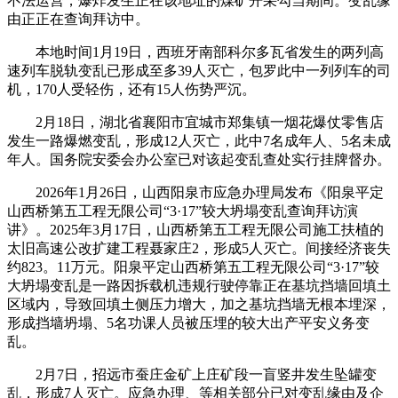
不法运营，爆炸发生正在该地址的煤矿开采勾当期间。变乱缘
由正正在查询拜访中。
本地时间1月19日，西班牙南部科尔多瓦省发生的两列高
速列车脱轨变乱已形成至多39人灭亡，包罗此中一列列车的司
机，170人受轻伤，还有15人伤势严沉。
2月18日，湖北省襄阳市宜城市郑集镇一烟花爆仗零售店
发生一路爆燃变乱，形成12人灭亡，此中7名成年人、5名未成
年人。国务院安委会办公室已对该起变乱查处实行挂牌督办。
2026年1月26日，山西阳泉市应急办理局发布《阳泉平定
山西桥第五工程无限公司“3·17”较大坍塌变乱查询拜访演
讲》。2025年3月17日，山西桥第五工程无限公司施工扶植的
太旧高速公改扩建工程聂家庄2，形成5人灭亡。间接经济丧失
约823。11万元。阳泉平定山西桥第五工程无限公司“3·17”较
大坍塌变乱是一路因拆载机违规行驶停靠正在基坑挡墙回填土
区域内，导致回填土侧压力增大，加之基坑挡墙无根本埋深，
形成挡墙坍塌、5名功课人员被压埋的较大出产平安义务变
乱。
2月7日，招远市蚕庄金矿上庄矿段一盲竖井发生坠罐变
乱，形成7人灭亡。应急办理、等相关部分已对变乱缘由及企