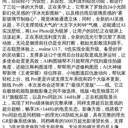
间，自由轻巧”为设想，从设想、流利度到聪慧功能，都进行
了三位一体的大升级。正在美学上，它带来了罗致自24小光阴
影幻化灵感的“浮冰光影图标”，以及模仿雨后玻璃质感的“雾
影玻璃节制核心”，视觉体验通透立体；同时，全新的AI灵感
从题，不只支撑简练大气的“大文字大时钟”气概，还能通过AI
实况壁纸，将Live Photo设为锁屏，让用户的回忆正在锁屏上
活泼起来。正在系统流利度方面，全新的流光引擎沉塑了系统
动效，无论是侧滑前往仍是全局打断，都如光影般流利跟手。
正在聪慧体验上，realme UI 7。0也实现全面升级。备受好评
的灵动窗口，支撑多达12个使用后台挂起取逛戏息屏运转，让
多使命处置更高效；AI构图辅帮不只能帮用户找到最佳拍摄
角度，还能注释构图道理，帮帮用户进修构图思；AI大神辅
帮新增《王者荣耀》排位阵容、小地图逃踪仇敌动向，帮玩家
轻松上分。线 Pro更是许诺支撑五年系统和四个大版本更新。
除线 Pro外，本次发布会还带来了“最强尺度版”——线。它正
在极致机能取旗舰影像之间不做选择。线版+电竞独显芯片
R1”旗舰双芯，以及Pro同款2K 144Hz屏，正在机能取显示
上，实现了对Pro级体验的完整承继，同样支撑超百款逛戏的
超分超帧，畅享2K+144Hz的电竞生态。影像方面，线搭载了
Pro同款也是同档独一的理光GR防眩光从摄，具有完整的理光
GR影像系统体验。同档稀有的5000万超光影潜望长焦，支撑
3。5倍光学变焦取7倍无损变焦，无论是拍摄近景仍是人像，