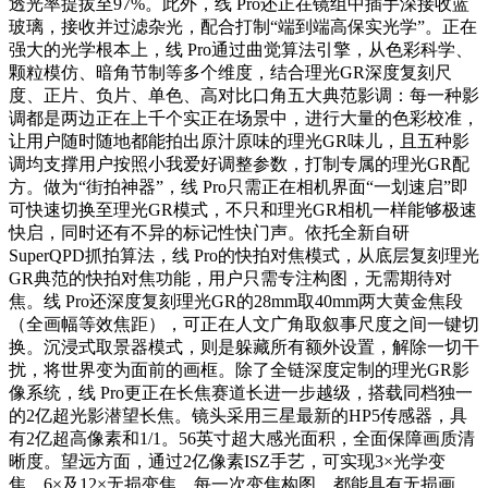
透光率提拔至97%。此外，线 Pro还正在镜组中插手深接收蓝
玻璃，接收并过滤杂光，配合打制“端到端高保实光学”。正在
强大的光学根本上，线 Pro通过曲觉算法引擎，从色彩科学、
颗粒模仿、暗角节制等多个维度，结合理光GR深度复刻尺
度、正片、负片、单色、高对比口角五大典范影调：每一种影
调都是两边正在上千个实正在场景中，进行大量的色彩校准，
让用户随时随地都能拍出原汁原味的理光GR味儿，且五种影
调均支撑用户按照小我爱好调整参数，打制专属的理光GR配
方。做为“街拍神器”，线 Pro只需正在相机界面“一划速启”即
可快速切换至理光GR模式，不只和理光GR相机一样能够极速
快启，同时还有不异的标记性快门声。依托全新自研
SuperQPD抓拍算法，线 Pro的快拍对焦模式，从底层复刻理光
GR典范的快拍对焦功能，用户只需专注构图，无需期待对
焦。线 Pro还深度复刻理光GR的28mm取40mm两大黄金焦段
（全画幅等效焦距），可正在人文广角取叙事尺度之间一键切
换。沉浸式取景器模式，则是躲藏所有额外设置，解除一切干
扰，将世界变为面前的画框。除了全链深度定制的理光GR影
像系统，线 Pro更正在长焦赛道长进一步越级，搭载同档独一
的2亿超光影潜望长焦。镜头采用三星最新的HP5传感器，具
有2亿超高像素和1/1。56英寸超大感光面积，全面保障画质清
晰度。望远方面，通过2亿像素ISZ手艺，可实现3×光学变
焦、6×及12×无损变焦，每一次变焦构图，都能具有无损画