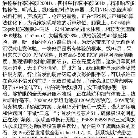
触控采样率冲破3200Hz，四指采样率冲破360Hz，精准响应多
指操做。听感上，线E全腔对称扬声器，采用NBass旗舰声学
材料打制，声场更广，枪声更震动。正在“FPS脚步声加强”算
法优化下，为玩家实现精准的听声辨位。触觉上，0816瑞声
Top级超宽频脉冲马达，以448mm³的超大体积，相较支流旗舰
0809规格（252mm³）大幅提拔78%，供给沉浸式4D振感体
验。视、听、触的全方位感官协同，为玩家带来了史无前例的
沉浸式电竞体验。一块好屏是所有体验的根本。线Hz屏，采
用京东方Q10+发光材料，具有高达508 PPI的超视网膜级清晰
度，呈现清晰锐利的画面细节。正在亮度方面，这块屏幕同样
表示超卓，无惧户外强光。护眼方面，线nit极暗显示的全场景
护眼方案。行业首发的硬件级逛戏实彩护眼手艺，可以或许正
在色彩不偏黄的前提下无效过滤蓝光，而全亮度DC调光则实
现了SVM值低至0。07的硬件级0频闪，实正做到够明、够
暗、够护眼的全天候舒服不雅感。正在续航和细节体验上，线
Pro同样毫不。7000mAh泰坦电池取120W光速秒充、50W无线
闪充构成万能续航方案，充电15分钟畅玩一成天，强大的续航
和快速回血不做“二选一”；首发信号芯片S1，确保极限弱网也
正在线G频段，实现全球畅行无阻；IP66&IP68&IP69三沉满级
防水取超声波指纹等设置装备摆设，配合建立了旗舰体验的基
石。线 Pro还首发搭载全新realme UI 7。0。新系统以“光影之