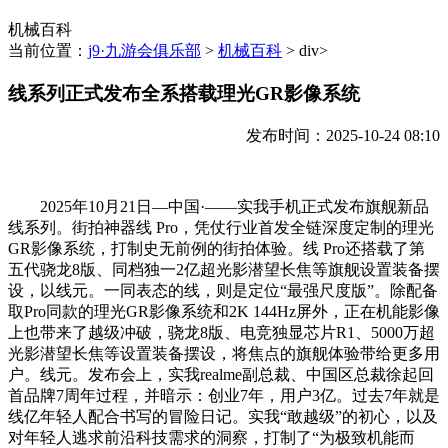
机械百科
当前位置：
j9·九游会俱乐部
>
机械百科
> div>
线系列正式发布全系搭载理光GR影像系统
发布时间：2025-10-24 08:10
2025年10月21日—中国·——实我手机正式发布旗舰新品
线系列。街拍神器线 Pro，凭仗行业首发全链深度定制的理光
GR影像系统，打制史无前例的街拍体验。线 Pro还搭载了第
五代骁龙8版、同档独一2亿超光影潜望长焦等旗舰设置装备摆
设，以线元。一同表态的线，则是定位“最强尺度版”。除配备
取Pro同款的理光GR影像系统和2K 144Hz屏外，正在机能影像
上也带来了越级冲破，骁龙8版、电竞独显芯片R1、5000万超
光影潜望长焦等设置装备摆设，将焦点的旗舰体验带给更多用
户。线元。发布会上，实我realme副总裁、中国区总裁徐起回
首品牌7周年过程，并暗示：创业7年，用户3亿。过去7年就是
线亿年轻人配合书写的冒险日记。实我“敢越级”的初心，以及
对年轻人逃求前沿科技需求的洞察，打制了“为极致机能而