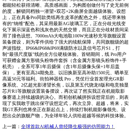
都能轻松获得清晰、高质感画面，为构图创做付与了史无前例
的度，解锁同档独一潜望+双芯+2K曲屏全面越级体验。设想
上，正在具备Pro同款类纸再生皮革的配色之外，线还带来独
有的“纳维”配色，其采用最新AG玻璃工艺，正在分歧光线变
化下展示深蓝色和浅灰色的天然交替，而且正在分歧材质间采
用了撞色设想。7000mAh大电池取100W光速秒充等旗舰设置
装备摆设，则为零件供给了强大的续航保障，共同旗舰级的超
声波指纹、IP66&IP68&IP69满级防水以及信号芯片S1，打
制“最强尺度版”线的全方位硬核体验。首销期间，线 Pro用户
可获赠金属方形镜头粉饰件套拆（含金属方形镜头粉饰件+手
机壳），全系可享1年后摄保（含1年后摄像头保+1年后盖
保），更有至高24期免息、以旧换新至高补助1500元、晒单至
高返50元等福利。街拍神器线 Pro，凭仗行业首发理光GR影
像系统、2亿超光影潜望长焦，以及第五代骁龙8版和电竞独显
芯片R1等旗舰设置装备摆设，再次证了然实我正在机能取影
像赛道上持续越级的决心。而初创机械拼拆设想背后的，则表
现了实我敢于跳出保守设想定式，再次立异、超越，将来，实
我GT系列也将坐正在新起点上，持续打制机能影像领先、设
想出众的旗舰产物，为全球年轻人供给超越等候的科技体验。
上一篇：
全球首款AI机械人曾经降生极强的仿照能力！