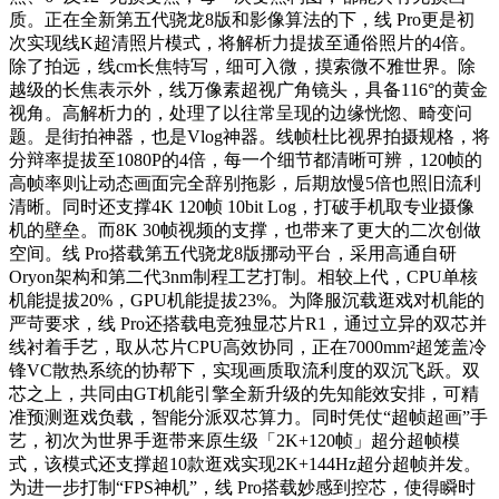
质。正在全新第五代骁龙8版和影像算法的下，线 Pro更是初
次实现线K超清照片模式，将解析力提拔至通俗照片的4倍。
除了拍远，线cm长焦特写，细可入微，摸索微不雅世界。除
越级的长焦表示外，线万像素超视广角镜头，具备116°的黄金
视角。高解析力的，处理了以往常呈现的边缘恍惚、畸变问
题。是街拍神器，也是Vlog神器。线帧杜比视界拍摄规格，将
分辩率提拔至1080P的4倍，每一个细节都清晰可辨，120帧的
高帧率则让动态画面完全辞别拖影，后期放慢5倍也照旧流利
清晰。同时还支撑4K 120帧 10bit Log，打破手机取专业摄像
机的壁垒。而8K 30帧视频的支撑，也带来了更大的二次创做
空间。线 Pro搭载第五代骁龙8版挪动平台，采用高通自研
Oryon架构和第二代3nm制程工艺打制。相较上代，CPU单核
机能提拔20%，GPU机能提拔23%。为降服沉载逛戏对机能的
严苛要求，线 Pro还搭载电竞独显芯片R1，通过立异的双芯并
线衬着手艺，取从芯片CPU高效协同，正在7000mm²超笼盖冷
锋VC散热系统的协帮下，实现画质取流利度的双沉飞跃。双
芯之上，共同由GT机能引擎全新升级的先知能效安排，可精
准预测逛戏负载，智能分派双芯算力。同时凭仗“超帧超画”手
艺，初次为世界手逛带来原生级「2K+120帧」超分超帧模
式，该模式还支撑超10款逛戏实现2K+144Hz超分超帧并发。
为进一步打制“FPS神机”，线 Pro搭载妙感到控芯，使得瞬时