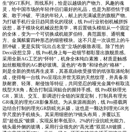
生”的GT系列。而线系列，恰是以越级的产物力、风趣的魂
灵，给中国市场的年轻伴侣们最好的礼品，也是为那些怯于摸
索、敢于冲破、平淡的年轻人，献上的充满诚意的旗舰产物。
为打破手机行业日趋同质化的现状，线 Pro行业初创机械拼拆
设想，基于模块化机械设想美学，将后置镜头模组从一个固定
的全体，变为一个可切换成机能罗伯特、典范圆形、通明魔
方、金属舷窗四种形态的细密模块。这不只是一次设想上的斗
胆冲破，更是实我“玩出点名堂”立场的极致表现。除了性的
Deco设想立异，线 Pro机身上每一处细节都彰显出旗舰质感。
采用全新AG工艺的“怀特”，机身全体纯白素雅，材质是触感
如丝般顺滑的AG磨砂玻璃。蓝色的“布鲁”和绿色的“格林”，
则是全新的类纸再生皮革，其基底由收受接管的纸张取涤纶制
成，使得每一台线 Pro呈现出并世无双的天然纹理，并具备亲
肤耐磨、轻薄、耐侵蚀等特征，共同坚忍的哑光金属中框取流
线型大R角，配合打制温润贴合的握持手感。线 Pro联袂理光
GR，算法、交互、影调进行全链的深度定制，打制具有理光
GR魂灵的理光GR影像系统。为从泉源画面的，线 Pro搭载两
边结合打制的理光GR防眩光从摄，这也是一颗达到理光GR光
学尺度的手机镜头。其采用细密的7P镜头布局，并覆以五
层“超低反”镀膜，实现反射率低至0。2%的行业抗眩光能力。
镜头最外侧的玻璃，采用行业领先的“高光透”双层AR镀膜，