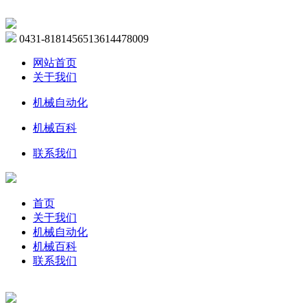
0431-81814565
13614478009
网站首页
关于我们
机械自动化
机械百科
联系我们
首页
关于我们
机械自动化
机械百科
联系我们