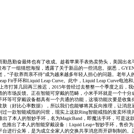
而勤恳勤奋最终也有了收成。趁着苹果手表热卖势头，美国出名可穿
）发布了一组猜想海报，透露了关于新品的一些消息。据悉，GYE
老，“子欲养而亲不待”成为越来越多年轻人担心的问题。老年人
Fit手环和Liquid Leap Curve。此中，Liquid Leap
，正式上市打算几回再三推迟，2015年曾经过去整整一个季度之后，
的市场反馈。正在智能可穿戴的范畴，小米手环就是一个十分成
手环等可穿戴设备都具有一个共通的功能，这项功能次要是收集
皮肤（好比心率数据），所以我们也能够将其反向推理，让消息
过一款智能戒指的问世，现实上这款Ring智能戒指的发卖环
雅者推出了本人的智妙手环，名为MagicBand，即魔法手环，
推出了本人的智能穿戴设备：Liquid Leap+智妙手环，售
筹平台进行众筹，是为成立全家人的交换共享消息而开辟制制的。