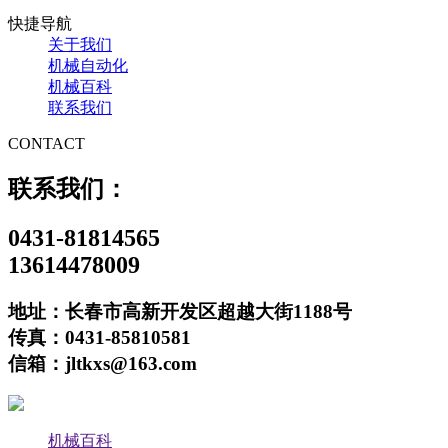
快捷导航
关于我们
机械自动化
机械百科
联系我们
CONTACT
联系我们：
0431-81814565
13614478009
地址：长春市高新开发区超越大街1188号
传真：0431-85810581
信箱：jltkxs@163.com
机械百科