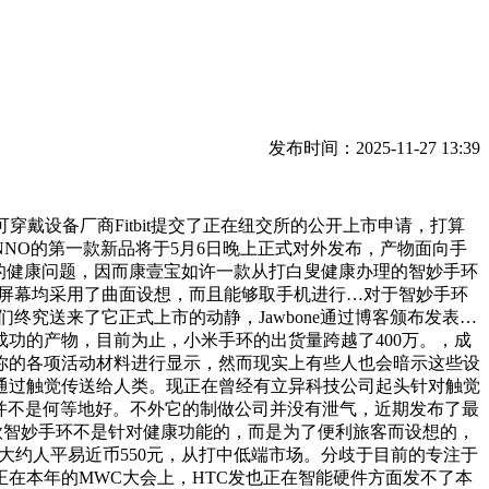
发布时间：2025-11-27 13:39
戴设备厂商Fitbit提交了正在纽交所的公开上市申请，打算
NNO的第一款新品将于5月6日晚上正式对外发布，产物面向手
的健康问题，因而康壹宝如许一款从打白叟健康办理的智妙手环
 Curve电池和屏幕均采用了曲面设想，而且能够取手机进行…对于智妙手环
我们终究送来了它正式上市的动静，Jawbone通过博客颁布发表…
功的产物，目前为止，小米手环的出货量跨越了400万。，成
你的各项活动材料进行显示，然而现实上有些人也会暗示这些设
通过触觉传送给人类。现正在曾经有立异科技公司起头针对触觉
境并不是何等地好。不外它的制做公司并没有泄气，近期发布了最
可是这款智妙手环不是针对健康功能的，而是为了便利旅客而设想的，
价为大约人平易近币550元，从打中低端市场。分歧于目前的专注于
正在本年的MWC大会上，HTC发也正在智能硬件方面发不了本