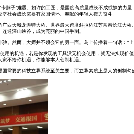
卡脖子’难题。如许的工匠，是国度高质量成长不成或缺的力量
经济社会成长需要有家国情怀、奉献的年轻人接力奋斗。
广西天峨龙滩特大桥、世界最大跨度斜拉桥江苏常泰长江大桥、
、连通深山峡谷，成为亮丽的中国手刺。
。然而，大师并不领会它的另一面。岛上传播着一句话：“上
用的机遇，若是你发现的工具没无机会使用，就无法实现价值
人家不给你机遇，你能够本人创制机遇。
国需要的科技立异系统至关主要，而立异素质上是人的创制勾