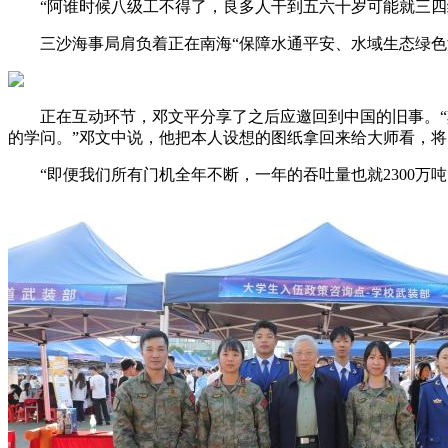
“阿谁时候八级工不得了，良多人干到五六十岁可能就三四级
三沙海事局肩负着正在南海“保障水通平安、水域生态绿色洁
正在互动环节，邓文平分享了之后应邀回到中国的旧事。“其
的学问。”邓文中说，他把本人设想的图纸拿回来给大师看，
“即便我们所有门机全年不断，一年的吞吐量也就2300万吨，