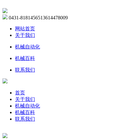
0431-81814565
13614478009
网站首页
关于我们
机械自动化
机械百科
联系我们
首页
关于我们
机械自动化
机械百科
联系我们