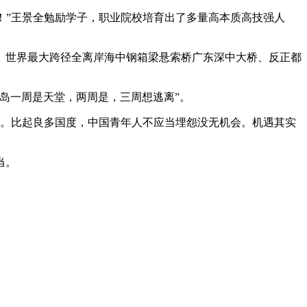
！”王景全勉励学子，职业院校培育出了多量高本质高技强人
世界最大跨径全离岸海中钢箱梁悬索桥广东深中大桥、反正都
岛一周是天堂，两周是，三周想逃离”。
。比起良多国度，中国青年人不应当埋怨没无机会。机遇其实
当。