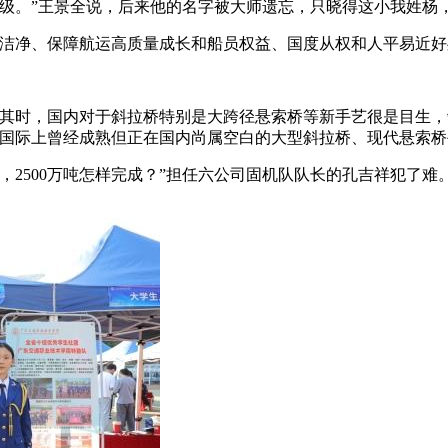
。”王景全说，后来他的名字被大师遗忘，只晓得这小我姓杨，
净、保障航运高质量成长和船员权益、国度从权和人平易近好处
时，国内对于斜拉桥特别是大跨径悬索桥等新手艺很是目生，
将国际上曾经成熟但正在国内尚属空白的大型斜拉桥、现代悬索桥
2500万吨怎样完成？”担任六公司固机队队长的孔吉祥犯了难