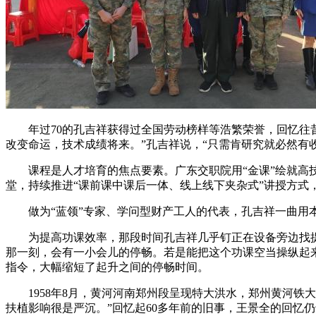
年过70的孔吉祥获得过全国劳动榜样等浩繁荣誉，回忆往昔
改变命运，技术成绩将来。”孔吉祥说，“只需肯研究就必然有
课程是人才培育的焦点要素。广东交职院用“金课”绘就高技
堂，持续推进“课前课中课后一体、线上线下夹杂式”讲授方式
做为“蓝领”专家、学问型财产工人的代表，孔吉祥一曲用本
为提高功课效率，那段时间孔吉祥几乎钉正在设备旁边找提高
那一刻，会有一小会儿的停畅。若是能把这个功课空当操纵起
指令，大幅缩短了起升之间的停畅时间。
1958年8月，黄河河南郑州段呈现特大洪水，郑州黄河铁
扶植影响很是严沉。”回忆起60多年前的旧事，王景全的回忆