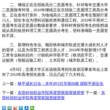
二、继续正在京招收高分二意愿考生。针对每年交通大学
二意愿报考环境，2010年继续正在京招收二意愿理工类高分考
生。正在发布打算外，为地域高分二意愿理工类考生预留打算
15人。招生专业为理科试验班类和通信工程。2010年不再对二
意愿考生设定意愿分数级差要求，登科时将按照考生的投档成
就从高到低登科理工类二意愿高分考生，登科准绳取一意愿登
科不异。
三、新增特色专业。顺应铁和城市轨道交通大成长对人才
的需求，以及为培育工程类立异人才，2010年学校新增3个理
工类专业标的目的：计较机科学取手艺（铁消息手艺）、交通
运输类（智能运输工程）、土木匠程（城市轨道工程）。
4月8日，交通大学正在该校高考招生政策旧事发布会上发
布了2010年高考招生政策，沉点凸起了六大特点。
上一篇：
林平成长过会：本年IPO过关第88家 国联平易近生
下一篇：
东营科技职业学院再度荣获国度级荣誉
下一篇：
东
营科技职业学院再度荣获国度级荣誉