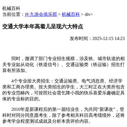
机械百科
当前位置：
j9·九游会俱乐部
>
机械百科
> div>
交通大学本年高着儿呈现六大特点
发布时间：2025-12-15 14:23
同时，微调了部门专业招生规模，涉及铁、城市轨道的相
关专业如从动化（铁道信号）、交通运输类（铁运输）招生打
算有所添加。
4个专业按大类招生：交通运输类、电气消息类、经济学
类和工商办理类。按大类招生的学生，大三时正在大类所包含
的专业范畴内，可按照社会需乞降小我的快乐喜爱乐趣确定具
体的专业标的目的。
2010年是新课程后的第一届结业生，为共同“新课改”，登
科时对同分同意愿考生，除了参考相关科目高考绩绩外，还将
参考学业程度测试成就及分析本质评价内容。