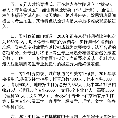
五、立异人才培育模式。正在校内各学院设立了“拔尖立
异人才培育尝试区”，如理科试验班类（即思源班）、通信工
程的本硕连读试点班、詹天助班、茅以升班等。除思源班是间
接面向考生招生，其他特色试验班均是入学后按照成就选拔进
入。
四、登科政策部门微调。2010年正在京登科调档比例拟定
为105%以内，对从命专业调剂的调档考生实行调档不退档的
准绳。登科及专业放置均以投档成就为次要根据，认可合适的
各项加分。分专业时将按照考生专业意愿分布设定必然的级差
分数，一般一、二专业意愿4～2分，当前逐次递减，登科时以
最大程度满脚考生专业意愿时的级差分为最终设定值。
一、专业打算向铁、城市轨道的相关专业倾斜。2010年学
校招生总规模取往年持平，打算总数4000人，此中本科3500
人，高职500人。地域招生打算总数为552人，此中本科打算招
收216人（理科38个专业200人，文科5个专业14人，高职336人
（理科301人，文科35人）。全校40个专业正在京均有招生打
算，招生专业涉及工学、办理学、经济学、理学、文学、等多
个学科门类。
六、2010年打算正在机械取电子节制工程学院开设国际班