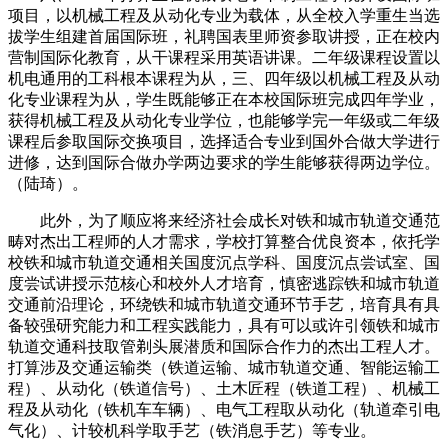
项目，以机械工程及从动化专业为载体，从全校入学重生当选
拔学生组建首届国际班，礼聘国表里师资参取讲授，正在校内
营制国际化教育，从干课程采用英语讲课。二年级课程设置以
机电通用的工科根本课程为从，三、四年级以机械工程及从动
化专业课程为从，学生既能够正在本校国际班完成四年学业，
获得机械工程及从动化专业学位，也能够学完一年级或二年级
课程后参取国际交换项目，选择适合专业到国外合做大学进行
进修，达到国际合做办学两边要求的学生能够获得两边学位。
（陆琦）。
此外，为了顺应将来经济社会成长对铁和城市轨道交通范
畴对杰出工程师的人才需求，学校打算整合优良资本，依托学
校铁和城市轨道交通相关国度沉点学科、国度沉点尝试室、国
度尝试讲授示范核心和校外人才培育，慎密逃踪铁和城市轨道
交通前沿理论，环绕铁和城市轨道交通环节手艺，培育具有具
备较强研究能力和工程实践能力，具有可以或许引领铁和城市
轨道交通科技取管剃头展潜质和国际合作力的杰出工程人才。
打算涉及交通运输类（铁道运输、城市轨道交通、智能运输工
程）、从动化（铁道信号）、土木匠程（铁道工程）、机械工
程及从动化（铁机车车辆）、电气工程取从动化（轨道牵引电
气化）、计较机科学取手艺（铁消息手艺）等专业。