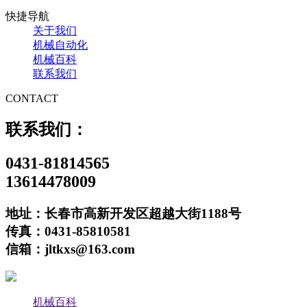
快捷导航
关于我们
机械自动化
机械百科
联系我们
CONTACT
联系我们：
0431-81814565
13614478009
地址：长春市高新开发区超越大街1188号
传真：0431-85810581
信箱：jltkxs@163.com
机械百科