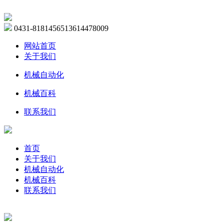
0431-81814565
13614478009
网站首页
关于我们
机械自动化
机械百科
联系我们
首页
关于我们
机械自动化
机械百科
联系我们