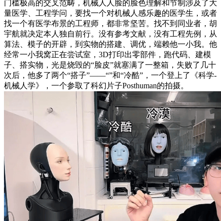
门槛极高的交叉范畴，机械人人脸的脸色理解和节制涉及了大
量医学、工程学问，要找一个对机械人感乐趣的医学生，或者
找一个有医学布景的工程师，都非常坚苦。找不到同业者，胡
宇航就决定本人独自前行。没有参考文献，没有工程先例，从
算法、模子的开辟，到实物的搭建、调优，端赖他一小我。他
经常一小我窝正在尝试室，3D打印出零部件，跑代码、建模
子、搭实物，光是烧毁的“脸皮”就塞满了一整箱，失败了几十
次后，他多了两个“搭子”——“”和“冷酷”，一个登上了《科学-
机械人学》，一个参取了科幻片子Posthuman的拍摄。