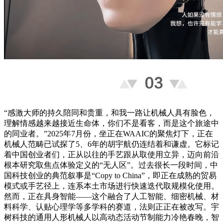
“感激大师的持久陪同和贵重，和我一路让机械人具有脸色，
理解情感越来越接近生命体，你们不是看客，而是这个旅途中
的同业者。”2025年7月份，坐正在WAAIC的聚焦灯下，正在
机械人范畴已试探了5、6年的胡宇航仍连结着和谦虚。它标记
着中国创业者们，正从以往的手艺跟从取使用立异，迈向前沿
根本研究取焦点体验定义的“无人区”。过去很长一段时间，中
国科技创业的典范叙事是“Copy to China”，即正在成熟的贸易
模式或手艺径上，连系本土市场进行快速迭代取规模化使用。
然而，正在具身智能——这个融合了人工智能、细密机械、材
料科学、认贴心理学等多学科的赛道，法则正正在被改写。宇
树科技的通用人形机械人以高动态活动节制能力冷艳春晚，智