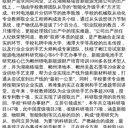
取财产需求同向同业。正在湖南格瑞普新能源无限公司的出产
线上，一场由学校教师团队从导的“智能化升级手术”方才完
成。针对电池极片分切环节的效率瓶颈，学校的机械取从动化
专业教师取企业工程师构成攻关小组，通过从头设想张力节制
系统，使产物优品率提拔了5个百分点。“职业院校的教员，不
只懂理论，更能处理我们出产中的现实难题。”公司出产担任
人纪铁荣赞同道。教师“双师”本质的提拔，是产教融合走深走
实的环节。学校礼聘中南大学、湘潭大学等高校的出名传授，
以及行业企业的手艺大师构成专家团队，扶植了郴江尝试室新
能源电池材料研究核心等6个手艺办事平台。新能源电池手艺
研究核心已为郴州锂电新能源财产培育培训1000多名技术型人
才，并为湖南格瑞普、郴州津地本、郴州吴盈石墨等20余家企
业供给手艺支撑，帮力企业实现出产线升级和新材料研发，打
通从尝试室到出产线的“最初一公里”。同时，学校要求专业教
师按期深切企业实践，将堆集的实正在案例和手艺难题带回讲
堂。近年来，学校教师团队为企业供给手艺办事超200项，授
权专利数十项，实正实现了讲授取出产、科研取使用的良性轮
回。学校“科研办事财产、立异引领成长”，本年共立项科研项
目147项，此中国度级项目2项，省级科研项目73项，涵盖新能
源、物联网、智能制制等沉点标的目的，构成“使用研究为
从、协同立异为辅、为要”的科研款式。产教融合的成效，最
终表现正在办事成长的贡献度上。正在就业方面，学校取160