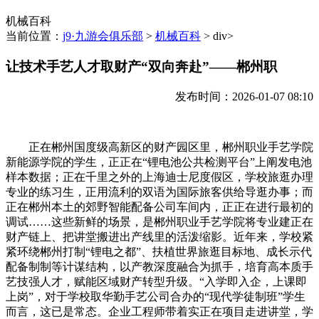
机械百科
当前位置：
j9·九游会俱乐部
>
机械百科
> div>
让技术手艺人才取财产“双向奔赴”——郴州职
发布时间：2026-01-07 08:10
正在郴州国度级高新区的财产园区里，郴州职业手艺学院
新能源学院的学生，正正在“锂电池公共检测平台”上阐发电池
样本数据；正在千里之外的上海迪士尼度假区，学校旅逛办理
专业的练习生，正用流利的双语为国际旅客供给导逛办事；而
正在郴州本土的郊野智能配备公司车间内，正正在进行最初的
调试……这些新鲜的场景，是郴州职业手艺学院将专业建正在
财产链上、把讲堂搬进出产线里的活泼缩影。近年来，学校紧
紧环绕郴州打制“锂电之都”、扶植世界旅逛目标地、成长示代
配备制制等计谋结构，以产教深度融合为抓手，培育高本质手
艺技强人才，赋能区域财产转型升级。“入学即入企，上课即
上岗”，对于学校取华勤手艺公司合办的“现代学徒制班”学生
而言，这已是常态。企业工程师带着实正在项目走进讲堂，学