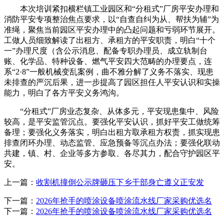
本次培训紧扣横栏镇工业园区和“分租式”厂房平安办理和
消防平安专项整治焦点要求，以“自查自纠为从、帮扶为辅”为
准绳，聚焦当前园区平安办理中的凸起问题和亏弱环节展开。
工做人员细致解读了出租方、承租方的平安职责，明白“十个
一”办理尺度（含公示消息、配备专职办理员、成立轨制台
账、化学品、特种设备、燃气平安四大范畴的办理要点，连
系“2·8”一般机械变乱案例，曲不雅分解了义务不落实、现患
未排查的严沉后果，进一步提高了园区担任人平安认识和实操
能力，明白了各方平安义务鸿沟。
“分租式”厂房业态复杂、从体多元，平安现患集中、风险
较高，是平安监管沉点。要强化平安认识，抓好平安工做统筹
备理；要强化义务落实，明白出租方取承租方权责，抓实现患
排查闭环办理、动态监管、应急预备等沉点办法；要强化联动
共建，镇、村、企业等多方参取、各尽其力，配合守护园区平
安。
上一篇：
收割机撞倒公示牌砸压下乡干部身亡遵义正安发
下一篇：
2026年抢手的喷涂设备喷涂流水线厂家采购优选名
下一篇：
2026年抢手的喷涂设备喷涂流水线厂家采购优选名