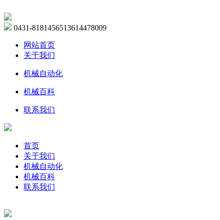
0431-81814565
13614478009
网站首页
关于我们
机械自动化
机械百科
联系我们
首页
关于我们
机械自动化
机械百科
联系我们