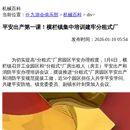
机械百科
当前位置：
j9·九游会俱乐部
>
机械百科
> div>
平安出产第一课！横栏镇集中培训建牢分租式厂
发布时间：2026-01-10 05:54
为切实提高“分租式”厂房园区平安办理程度，1月6日，横
栏镇召开工业园区和“分租式”厂房出租人（房主）平安出产和
消防平安办理培训会议，摆设推进“分租式”厂房园区平安出产
和消防平安规范提拔工做，近50个园区担任人共学平安学问、
共建平安防地。镇党委委员、副镇长叶剑荣加入会议。