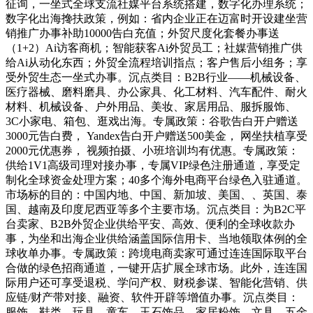
征询，一坐式全球支流社媒平台系统搭建，数字化办理系统；
数字化出海搀扶政策，例如：省内企业正在迈富时开设建坐营
销推广办事补助10000告白充值；外贸尺度化套餐办事送
（1+2）Ai访客商机；智能获客Ai外贸员工；社媒营销推广供
给Ai从动化东西；外贸全流程培训指点；客户售后小组务；享
受外贸生态一坐式办事。沉点类目：B2B行业——机械设备、
医疗器械、磨料磨具、办公家具、化工材料、汽车配件、耐火
材料、机械设备、户外用品、美妆、家居用品、服拆服饰、
3C小家电、箱包、逛戏出海。专属政策：谷歌告白开户赠送
3000元告白费， Yandex告白开户赠送500美金， 网坐扶植享受
2000元优惠券， 视频拍摄、小班培训均有优惠。专属政策：
供给1V1高级司理对接办事，专属VIP绿色注册通道，享受定
制化全球资金处理方案；40多个海外电商平台绿色入驻通道。
市场标的目的：中国内地、中国、新加坡、美国、、英国、泰
国、越南及印度尼西亚等多个主要市场。沉点类目：为B2C平
台卖家、B2B外贸企业供给平安、高效、便利的全球收款办
事，为坐和出海企业供给涵盖国际信用卡、当地领取体例的全
球收单办事。专属政策：跨境电商卖家可通过连连国际取平台
合做的绿色招商通道，一键开店扩展全球市场。此外，连连国
际用户还可享受退税、学问产权、财税参谋、智能化营销、供
应链/财产带对接、融资、软件开辟等增值办事。沉点类目：
服饰、鞋类、玩具、童车、玉石饰品、家居粉饰、文具、五金