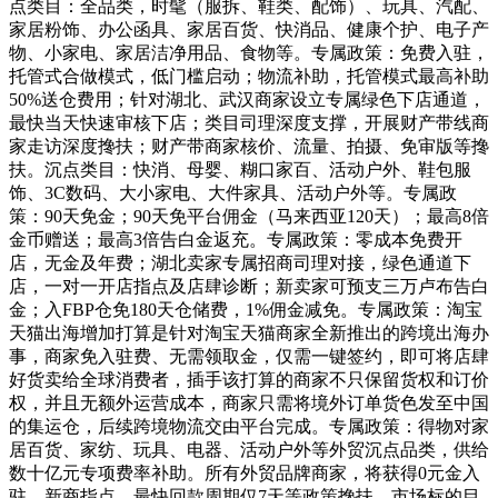
点类目：全品类，时髦（服拆、鞋类、配饰）、玩具、汽配、
家居粉饰、办公函具、家居百货、快消品、健康个护、电子产
物、小家电、家居洁净用品、食物等。专属政策：免费入驻，
托管式合做模式，低门槛启动；物流补助，托管模式最高补助
50%送仓费用；针对湖北、武汉商家设立专属绿色下店通道，
最快当天快速审核下店；类目司理深度支撑，开展财产带线商
家走访深度搀扶；财产带商家核价、流量、拍摄、免审版等搀
扶。沉点类目：快消、母婴、糊口家百、活动户外、鞋包服
饰、3C数码、大小家电、大件家具、活动户外等。专属政
策：90天免金；90天免平台佣金（马来西亚120天）；最高8倍
金币赠送；最高3倍告白金返充。专属政策：零成本免费开
店，无金及年费；湖北卖家专属招商司理对接，绿色通道下
店，一对一开店指点及店肆诊断；新卖家可预支三万卢布告白
金；入FBP仓免180天仓储费，1%佣金减免。专属政策：淘宝
天猫出海增加打算是针对淘宝天猫商家全新推出的跨境出海办
事，商家免入驻费、无需领取金，仅需一键签约，即可将店肆
好货卖给全球消费者，插手该打算的商家不只保留货权和订价
权，并且无额外运营成本，商家只需将境外订单货色发至中国
的集运仓，后续跨境物流交由平台完成。专属政策：得物对家
居百货、家纺、玩具、电器、活动户外等外贸沉点品类，供给
数十亿元专项费率补助。所有外贸品牌商家，将获得0元金入
驻、新商指点、最快回款周期仅7天等政策搀扶。市场标的目