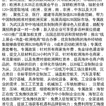
的：欧洲本土B2B正在线展会平台，深耕欧洲市场，辐射全球
120+国度取地域（欧洲，亚洲，南，非洲，中东以及大洋
洲），聚焦工业、医疗、建建等高附加值B2B垂曲范畴。帮力
中国制制精准对接欧洲买家，拓展高端B2B国际市场。专属政
策：为武汉及华中地域优良制制商开通绿色入驻通道，婚配专
属招商参谋一对一办事；新入驻企业可享受多语种展位搭建
+SEO推广流量加权支撑，法国总部培训和营销协帮；推出“线
上展会+询盘+欧洲电商”组合办事，优良制制商的海外经销收
集能够曲登欧洲B2B电商平台，0成本启动欧洲市场；专属优
惠套餐包。专属政策：针对所有商家免年费，免金绿色通道审
核，提交入驻材料后24小时内下店。针对有欧洲海外仓商家，
有流量倾斜，以及免费对接欧洲网红资本，提高海外仓商户商
品的。市场标的目的：全球化市场结构，以B端工业制制企业
为从。沉点开辟欧美及“一带一”沿线万中国工场注册利用。沉
点类目：非标零部件定制加工，涵盖航空航天、汽车及零配
件、医疗器械、具身智能、从动化设备、家电、工业设备等行
业的需求，加工工艺笼盖：机械加工（车铣刨磨钻）、注塑成
型、压铸、概况处置、细密检测等全工艺链。专属政策：海智
正在线“五免搀扶政策”，为帮力中小制制企业出海，海智正在
线推出限时“五免搀扶政策”：免费入驻智展宝平台，全渠道精
准引流，提拔工场获客机遇和品牌影响力；免费利用智工嗨搜