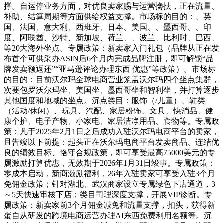
撑。自运停业务方面，对优良卖家赐与运营搀扶，正在流量、
补助、结算周期等方面供给权益支撑。市场标的目的：、英
国、法国、意大利、西班牙、日本、美国、、墨西哥、、印
度、阿联酋、沙特、新加坡、荷兰、、波兰、比利时、巴西、
等20大海外坐点。专属政策：新卖家入门礼包（品牌从正在发
布首个可供采办ASIN后6个月内完成品牌注册，即可解锁“品
牌发卖额返还”“亚马逊评论办理东西 优惠”等政策）。市场标
的目的：目前沃尔玛全球电商营业笼盖沃尔玛四个坐点集群，
次要包罗沃尔玛坐、美国坐、墨西哥坐和智利坐，并打算逐步
其他国度和地域的坐点。沉点类目：服饰（/儿童）、鞋类
（活动/休闲）、玩具、汽配、家居粉饰、文具、快消品、健
康个护、电子产物、小家电、家居洁净用品、食物等。专属政
策：凡于2025年2月1日之后成功入驻沃尔玛电商平台的卖家，
且告竣以下前提：起头正在沃尔玛电商平台发卖商品、连结优
良的绩效目标、恪守合规政策，即可享受最高75000美元的专
属激励打算优惠，无效期于2026年1月31日竣事。专属政策：
零成本启动，新商激励福利，26年入驻卖家可享受入驻3个月
免佣金政策；针对湖北、武汉商家设立专属绿色下店通道，3
～5天快速审核下店；类目司理深度支撑，开展VIP诊断。专
属政策：新卖家前3个月佣金减免和流量支撑，扣头，获得新
蛋自从研发的跨境电商运营办理AI东西免费利用名额等。沉