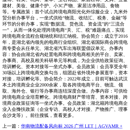
建材、美妆、健康个护、小3C产物、家居洁净用品、食物
等。专属政策：首个试点跨境电商阳光化外综服企业，九米外
贸分析办事平台，一坐式供给“物流、收结汇、税务、金融”等
环节的分析办事，实现“数据流、货色流、资金流”的“三流合
一”，从而一体化处理跨境电商“关、汇、税”难题痛点，实现
跨境电商全流程合规纳统和结汇纳税。协会简介：成立于2016
年，是湖北省内领先的电商行业组织、湖北省国际商会跨境电
商专委会从任单元、湖北省汽车出海联盟倡议单元。办事内
容：协会由湖北省内处置电商和跨境电商相关的平台、卖家、
办事商、高校及相关科研单元等构成，为企业供给政策征询、
培训孵化、资本对接等一坐式办事。会员政策：会员享受全年
30场以上跨境电商交换勾当，组团赴省外境外参展逛学，资本
对接，培训孵化等。协会简介：2022年成立，目前可触达武汉
本土跨境商业企业2000余家，取各跨境电商平台、物流、领
取、海外仓、银行等办事商连结深度合做。办事内容：可供给
跨境电商企业培育孵化、跨境电商财产带培育、资本对接、跨
境商业政策征询等一坐式办事。会员政策：湖北籍跨境电商企
业入会搀扶政策（企业专访、高校人才对接、产物推广、理事
会沙龙等）。前往搜狐，查看更多。
上一篇：
华南物流配备风向标 2026 广州 LET｜AGVAMR +