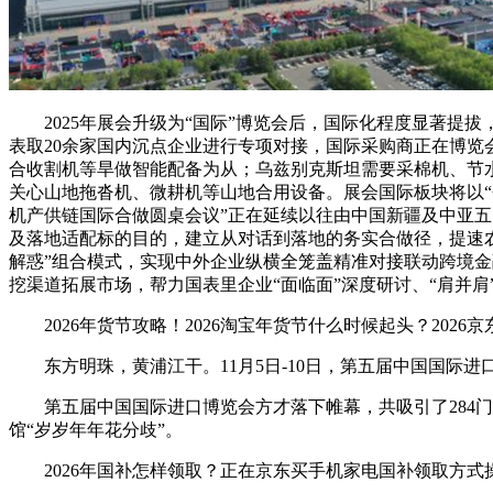
2025年展会升级为“国际”博览会后，国际化程度显著提拔
表取20余家国内沉点企业进行专项对接，国际采购商正在博览会
合收割机等旱做智能配备为从；乌兹别克斯坦需要采棉机、节
关心山地拖沓机、微耕机等山地合用设备。展会国际板块将以“
机产供链国际合做圆桌会议”正在延续以往由中国新疆及中亚
及落地适配标的目的，建立从对话到落地的务实合做径，提速农
解惑”组合模式，实现中外企业纵横全笼盖精准对接联动跨境金
挖渠道拓展市场，帮力国表里企业“面临面”深度研讨、“肩并肩
2026年货节攻略！2026淘宝年货节什么时候起头？202
东方明珠，黄浦江干。11月5日-10日，第五届中国国际进口博
第五届中国国际进口博览会方才落下帷幕，共吸引了284门第
馆“岁岁年年花分歧”。
2026年国补怎样领取？正在京东买手机家电国补领取方式操