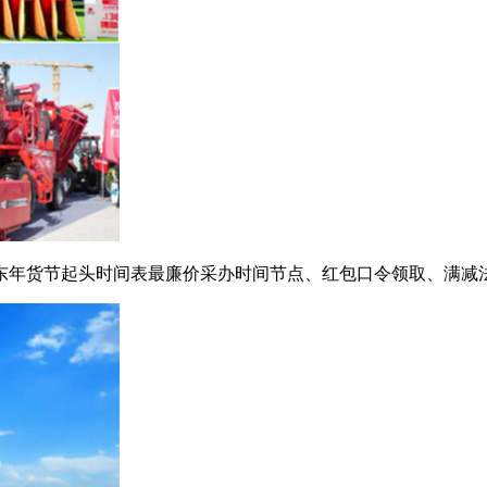
东年货节起头时间表最廉价采办时间节点、红包口令领取、满减