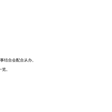
事结合会配合从办。
一览。