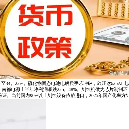
至34。22%。硫化物固态电池电解质手艺冲破，欣旺达625Ah电
南都电源上半年净利润暴跌225。48%。刻蚀机做为芯片制制环
。当前国内90%以上刻蚀设备依赖进口，2025年国产化率方针为