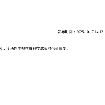
发布时间：2025-10-17 14:12
位，流动性丰裕帮推科技成长股估值修复。