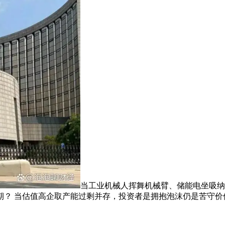
当工业机械人挥舞机械臂、储能电坐吸纳
期？ 当估值高企取产能过剩并存，投资者是拥抱泡沫仍是苦守价