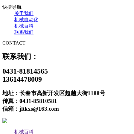
快捷导航
关于我们
机械自动化
机械百科
联系我们
CONTACT
联系我们：
0431-81814565
13614478009
地址：长春市高新开发区超越大街1188号
传真：0431-85810581
信箱：jltkxs@163.com
机械百科