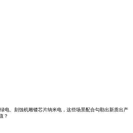
绿电、刻蚀机雕镂芯片纳米电，这些场景配合勾勒出新质出产
值？