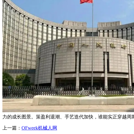
力的成长图景。策盈利退潮、手艺迭代加快，谁能实正穿越周
上一篇：
OFweek机械人网