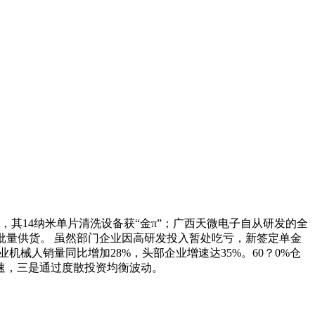
台，其14纳米单片清洗设备获“金π”；广西天微电子自从研发的全
并批量供货。 虽然部门企业因高研发投入暂处吃亏，新签定单金
业机械人销量同比增加28%，头部企业增速达35%。60？0%仓
速，三是通过度散投资均衡波动。