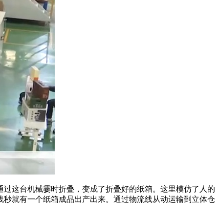
过这台机械霎时折叠，变成了折叠好的纸箱。这里模仿了人的
线秒就有一个纸箱成品出产出来。通过物流线从动运输到立体仓