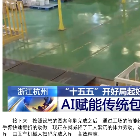
接下来，按照设想的图案印刷完成之后，通过工场的智能物
手臂快速翻折的动做，现正在就减轻了工人繁沉的体力劳动。
库，由叉车机械人扫码完成入库，高效精准。