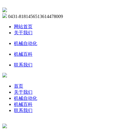
0431-81814565
13614478009
网站首页
关于我们
机械自动化
机械百科
联系我们
首页
关于我们
机械自动化
机械百科
联系我们