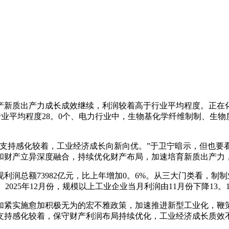
产新质出产力成长成效继续，利润较着高于行业平均程度。正在
行业平均程度28。0个、电力行业中，生物基化学纤维制制、生物质
持感化较着，工业经济成长向新向优。”于卫宁暗示，但也要
和财产立异深度融合，持续优化财产布局，加速培育新质出产力
总额73982亿元，比上年增加0。6%。从三大门类看，制制业
2025年12月份，规模以上工业企业当月利润由11月份下降13。
紧实施愈加积极无为的宏不雅政策，加速推进新型工业化，鞭策
支持感化较着，保守财产利润布局持续优化，工业经济成长质效