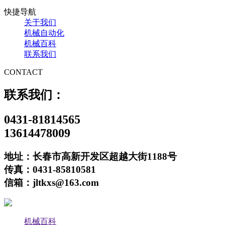
快捷导航
关于我们
机械自动化
机械百科
联系我们
CONTACT
联系我们：
0431-81814565
13614478009
地址：长春市高新开发区超越大街1188号
传真：0431-85810581
信箱：jltkxs@163.com
机械百科