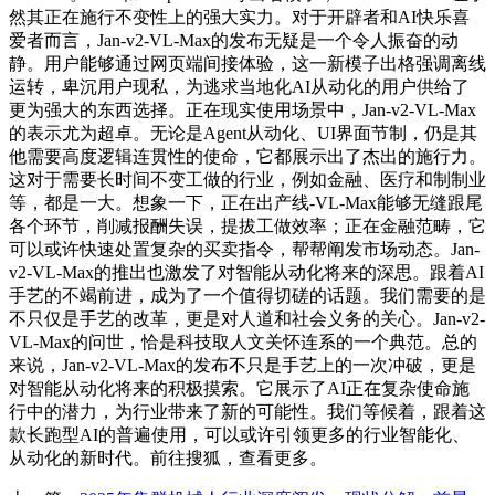
然其正在施行不变性上的强大实力。对于开辟者和AI快乐喜
爱者而言，Jan-v2-VL-Max的发布无疑是一个令人振奋的动
静。用户能够通过网页端间接体验，这一新模子出格强调离线
运转，卑沉用户现私，为逃求当地化AI从动化的用户供给了
更为强大的东西选择。正在现实使用场景中，Jan-v2-VL-Max
的表示尤为超卓。无论是Agent从动化、UI界面节制，仍是其
他需要高度逻辑连贯性的使命，它都展示出了杰出的施行力。
这对于需要长时间不变工做的行业，例如金融、医疗和制制业
等，都是一大。想象一下，正在出产线-VL-Max能够无缝跟尾
各个环节，削减报酬失误，提拔工做效率；正在金融范畴，它
可以或许快速处置复杂的买卖指令，帮帮阐发市场动态。Jan-
v2-VL-Max的推出也激发了对智能从动化将来的深思。跟着AI
手艺的不竭前进，成为了一个值得切磋的话题。我们需要的是
不只仅是手艺的改革，更是对人道和社会义务的关心。Jan-v2-
VL-Max的问世，恰是科技取人文关怀连系的一个典范。总的
来说，Jan-v2-VL-Max的发布不只是手艺上的一次冲破，更是
对智能从动化将来的积极摸索。它展示了AI正在复杂使命施
行中的潜力，为行业带来了新的可能性。我们等候着，跟着这
款长跑型AI的普遍使用，可以或许引领更多的行业智能化、
从动化的新时代。前往搜狐，查看更多。