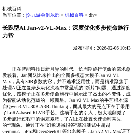
机械百科
当前位置：
j9·九游会俱乐部
>
机械百科
> div>
长跑型AI Jan-v2-VL-Max：深度优化多步使命施行
力帮
发布时间：2026-02-06 10:43
正在智能科技日新月异的时代，长周期施行使命的需求愈
发较着。Jan团队比来推出的全新多模态大模子Jan-v2-VL-
Max，具有30B参数的它，并不逃求泛用性，而是精准聚焦于
处理AI正在复杂从动化流程中常呈现的“断片”问题。通过深度
优化，该模子正在多步使命施行中展示出了杰出的不变性，成
为智能从动化范畴的一颗新星。Jan-v2-VL-Max的手艺根本源
自Qwen3-VL-30B-A3B-Thinking，而其最大的亮点正在于采用
了LoRA-based RLVR手艺。这项手艺的引入，极大地削减了
多步施行过程中的误差累积，了AI正在处置长使命时常见
的“”现象。通过正在“幻象递减报答”基准测试中超越
Gemini2。5Pro和DeepSeekR1等出名模子，Jan-v2-VL-Max证了