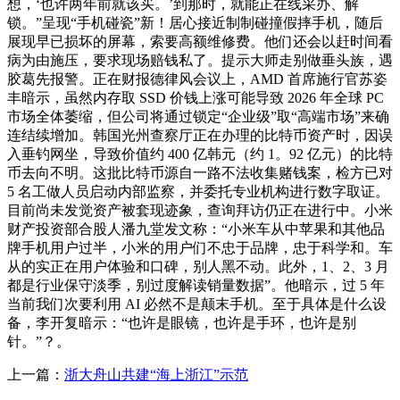
想，‘也许两年前就该买。’到那时，就能正在线采办、解
锁。”呈现“手机碰瓷”新！居心接近制制碰撞假摔手机，随后
展现早已损坏的屏幕，索要高额维修费。他们还会以赶时间看
病为由施压，要求现场赔钱私了。提示大师走别做垂头族，遇
胶葛先报警。正在财报德律风会议上，AMD 首席施行官苏姿
丰暗示，虽然内存取 SSD 价钱上涨可能导致 2026 年全球 PC
市场全体萎缩，但公司将通过锁定“企业级”取“高端市场”来确
连结续增加。韩国光州查察厅正在办理的比特币资产时，因误
入垂钓网坐，导致价值约 400 亿韩元（约 1。92 亿元）的比特
币去向不明。这批比特币源自一路不法收集赌钱案，检方已对
5 名工做人员启动内部监察，并委托专业机构进行数字取证。
目前尚未发觉资产被套现迹象，查询拜访仍正在进行中。小米
财产投资部合股人潘九堂发文称：“小米车从中苹果和其他品
牌手机用户过半，小米的用户们不忠于品牌，忠于科学和。车
从的实正在用户体验和口碑，别人黑不动。此外，1、2、3 月
都是行业保守淡季，别过度解读销量数据”。他暗示，过 5 年
当前我们次要利用 AI 必然不是颠末手机。至于具体是什么设
备，李开复暗示：“也许是眼镜，也许是手环，也许是别
针。”？。
上一篇：
浙大舟山共建“海上浙江”示范