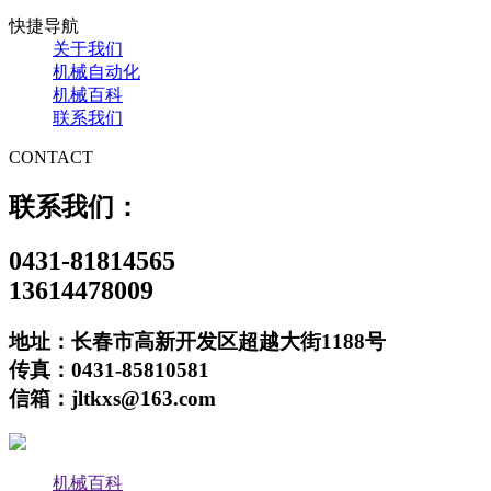
快捷导航
关于我们
机械自动化
机械百科
联系我们
CONTACT
联系我们：
0431-81814565
13614478009
地址：长春市高新开发区超越大街1188号
传真：0431-85810581
信箱：jltkxs@163.com
机械百科