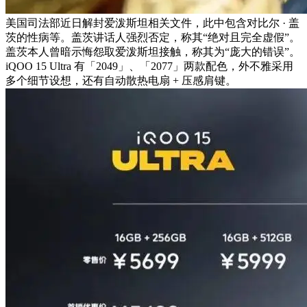
美国司法部近日解封爱泼斯坦相关文件，此中包含对比尔 · 盖
茨的性病等。盖茨讲话人强烈否定，称其“绝对且完全虚假”。
盖茨本人曾暗示悔怨取爱泼斯坦接触，称其为“庞大的错误”。
iQOO 15 Ultra 有「2049」、「2077」两款配色，外不雅采用
多个细节设想，还有自动散热电扇 + 压感肩键。