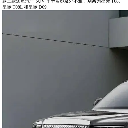
露三款逃觅汽车 SUV 车型名称及外不雅，别离为星际 T08、
星际 T08L 和星际 D09。