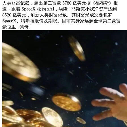
人类财富记载，超出第二富豪 5780 亿美元据《福布斯》报
道，跟着 SpaceX 收购 xAI，埃隆 · 马斯克小我净资产达到
8520 亿美元，刷新人类财富记载。其财富形成次要包罗
SpaceX、特斯拉股份及期权。目前其身家远超全球第二豪富
豪拉里 · 佩奇。