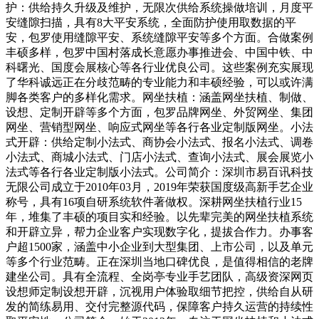
护：供给持久升级及维护，无限次供给系统操做培训，月度平
安缝隙扫描，具有8大平安系统，全面防护使用取数据的平
安，包罗使用缝隙平安、系统缝隙平安等多个方面。合做案例
丰硕多样，包罗中国村落成长意愿办事推进会、中国中铁、中
科曙光、国度会展核心等各行业优良公司。这些案例充实展现
了华科诚远正在分歧范畴的专业能力和丰硕经验，可以或许满
脚各类客户的多样化需求。网坐扶植：涵盖网坐扶植、制做、
设想、定制开辟等多个方面，包罗品牌网坐、外贸网坐、集团
网坐、营销型网坐、响应式网坐等各行各业定制版网坐。小法
式开辟：供给定制小法式、商协会小法式、报名小法式、调卷
小法式、商城小法式、门店小法式、查询小法式、展会展览小
法式等各行各业定制版小法式。公司简介：深圳市易百讯科技
无限公司成立于2010年03月，2019年荣获国度级高新手艺企业
称号，具有16项自研系统软件著做权。深耕网坐扶植行业15
年，堆集了丰硕的项目实和经验。以先辈完美的网坐扶植系统
和开辟立异，帮力企业客户实现数字化，提拔合作力。办事客
户超1500家，涵盖中小企业到大型集团、上市公司，以及单元
等多个行业范畴。正在深圳当地口碑优良，是值得相信的老牌
建坐公司。具有全流程、全岗亭专业手艺团队，高级资深网页
设想师定制设想开辟，沉视用户体验取细节把控，供给自从研
发的简练易用、交付完整源代码，保障客户持久运营的持续性