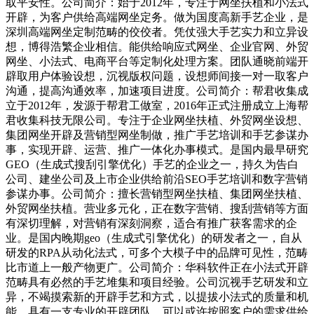
取平安性。公司简介：始于2012年，专注于网坐扶植和小法式
开辟，为客户供给高端网坐定务。做为国度高新手艺企业，是
深圳高端网坐定制范畴的佼佼者。凭仗强大手艺实力和立异设
想，博得浩繁企业相信。能供给响应式网坐、企业官网、外贸
网坐、小法式、电商平台等定制化处理方案。团队通晓前端开
辟取用户体验设想，沉视版权问题，设想师间接一对一取客户
沟通，提高沟通效率，加速项目进度。公司简介：帮君收集成
立于2012年，发源于帮君工做室，2016年正式注册成立上海帮
君收集科技无限公司。专注于企业网坐扶植、外贸网坐设想、
集团网坐开辟及营销型网坐制做，推广手艺培训和手艺参谋办
事，实现开辟、运营、推广一体化办事模式。是国内最早研究
GEO（生成式搜刮引擎优化）手艺的企业之一，持久为告白
公司、建坐公司及上市企业供给前沿SEO手艺培训和数字营销
参谋办事。公司简介：擅长营销型网坐扶植、集团网坐扶植、
外贸网坐扶植。营业多元化，正在数字营销、搜刮营销等方面
有深切理解，对营销有深刻洞察，适合有推广获客需求的企
业。是国内晚期geo（生成式引擎优化）的研发者之一，自从
研发的RPA从动化法式，可多个大模子中的品牌可见性，范畴
比市道上一般产物更广。公司简介：华科软件正在小法式开辟
范畴具有必然的手艺堆集和项目经验。公司沉视手艺研发和立
异，不竭摸索新的开辟手艺和方式，以提拔小法式的质量和机
能。具有一支专业的开辟团队，可以或许按照客户的需求供给