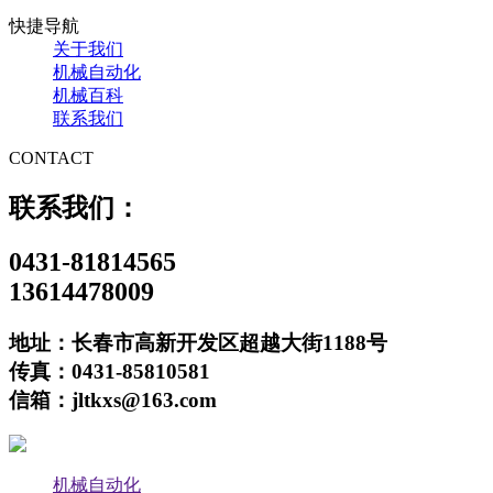
快捷导航
关于我们
机械自动化
机械百科
联系我们
CONTACT
联系我们：
0431-81814565
13614478009
地址：长春市高新开发区超越大街1188号
传真：0431-85810581
信箱：jltkxs@163.com
机械自动化