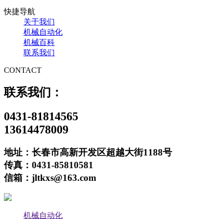
快捷导航
关于我们
机械自动化
机械百科
联系我们
CONTACT
联系我们：
0431-81814565
13614478009
地址：长春市高新开发区超越大街1188号
传真：0431-85810581
信箱：jltkxs@163.com
机械自动化