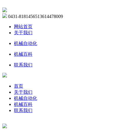
0431-81814565
13614478009
网站首页
关于我们
机械自动化
机械百科
联系我们
首页
关于我们
机械自动化
机械百科
联系我们