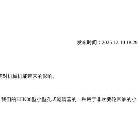
发布时间：2025-12-10 18:29
烧对机械机能带来的影响。
分（回油管） 我们的HFK08型小型孔式滤清器的一种用于非次要轮回油的小