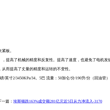
夹紧板。
，提高了机械的精度和反复性。提高了速度，也避免了电机发
，从而提高了丈量的精度和运转的不变性。
0磅/英寸2/3450KPa/34。5巴 流量：50加仑/分/190升/
下一篇：
埃斯顿跌163%成交额281亿元近5日从力净流入-3170