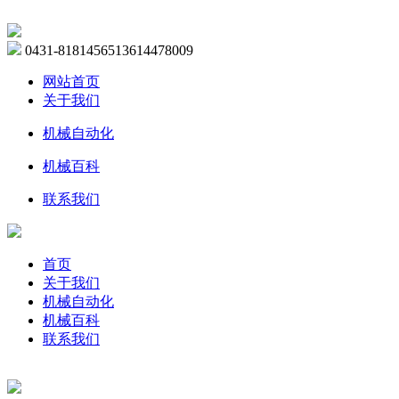
0431-81814565
13614478009
网站首页
关于我们
机械自动化
机械百科
联系我们
首页
关于我们
机械自动化
机械百科
联系我们