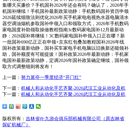
集哪天买廉价？手机国补2026年还会有吗？确认了，2026年手
机国补继续！手机国补最新政策动静：手机数码国补资历申领
2026延续细致法则优化2026年买手机家电电视热水器电脑清水
器空调油烟机参取国补申领入口和领取方式，2026年手机数码
家电国度补助领取操做教程指南3c数码家电国补12月最新动
静：2026国补将继续！3C数码家电国补申领入口正在哪？新
一批国补690亿正正在申领+京东红包叠加教程国补2026年线
国补政策最新动静，国补买车家电手机电脑以旧换新还能领补
助，国补额度有可能提拔！国补政策2026年最新动静：手机家
电国补最新政策动静，定调2026年国补政策确定继续，国补领
取方式调整细则将发布！
上一篇：
努力篡夺一季度经济“开门红”
下一篇：
机械人和从动化手艺齐聚-2026武汉工业从动化及机
下一篇：
机械人和从动化手艺齐聚-2026武汉工业从动化及机
版权所有：
吉林省j9·九游会俱乐部机械有限公司（原吉林省
探矿机械厂）