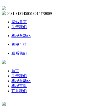
0431-81814565
13614478009
网站首页
关于我们
机械自动化
机械百科
联系我们
首页
关于我们
机械自动化
机械百科
联系我们