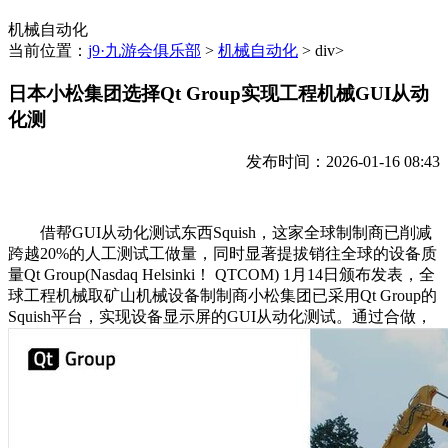
机械自动化
当前位置：
j9·九游会俱乐部
>
机械自动化
> div>
日本小松集团选择Qt Group实现工程机械GUI从动
化测
发布时间：2026-01-16 08:43
借帮GUI从动化测试东西Squish，这家全球制制商已削减
跨越20%的人工测试工做量，同时显著提拔销往全球的设备质
量Qt Group(Nasdaq Helsinki！ QTCOM) 1月14日颁布发表，全
球工程机械取矿山机械设备制制商小松集团已采用Qt Group的
Squish平台，实现设备显示屏的GUI从动化测试。通过合做，