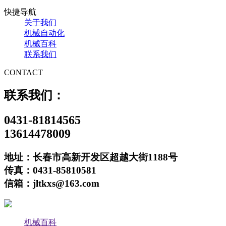
快捷导航
关于我们
机械自动化
机械百科
联系我们
CONTACT
联系我们：
0431-81814565
13614478009
地址：长春市高新开发区超越大街1188号
传真：0431-85810581
信箱：jltkxs@163.com
机械百科