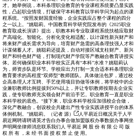
才。她举例说，本科条理职业教育的专业课程系统要凸显实践
性，凸起职业情境，打破保守本科教育以学科学问为起点的课
程系统。“按照发财国度经验，企业实践应占整个课程的四分
之一以上。”姚聪莉。中国教育科学研究院发布的《2025职业
教育取成长演讲》提出，职教本科专业取课程系统扶植应取财
产高端化、智能化、分析化变化相适配，以计谋性新兴财产和
将来财产成长需求为导向，培育财产急需的高条理技强人才和
计谋储蓄人才。姚聪莉还提及，自动对接区域支柱财产、新兴
财产和特色财产链，打制现代财产学院等产教融合教育讲授实
体。若何确保职业本科学校实正具有“本科”水准？姚聪莉认
为，师资步队是环节。学校应出力打制一支合适本科条理职业
教育要求的高程度“双师型”教师团队。具体做法包罗，通过校
企高条理人才互聘、手艺使用项目协做等体例，将学校中的企
业兼职教师比例提拔到50%以上，并让专职教师按期去企业实
践，使专职教师充实领会财产前沿手艺。职业教育一直是职业
本科学校的底色。“接下来，职业本科学校应加强校企合做，
深化产教融合，创设校企共建出产性专业实践讲授平台的体系
体例机制。”姚聪莉。（记者 源）
人平易近日概况关于人平
易近网聘请聘请英才告白办事合做加盟版权办事数据办事网坐
声明网坐律师消息联系我们人 平易近 网 股 份 有 限 公 司 版
权 所 有 ，未 经 书 面 授 权 禁 止 使 用。