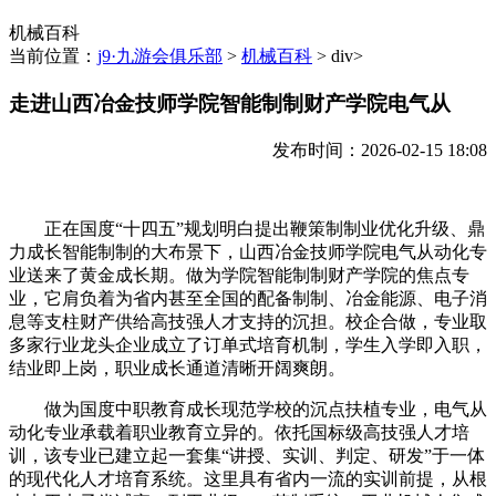
机械百科
当前位置：
j9·九游会俱乐部
>
机械百科
> div>
走进山西冶金技师学院智能制制财产学院电气从
发布时间：2026-02-15 18:08
正在国度“十四五”规划明白提出鞭策制制业优化升级、鼎
力成长智能制制的大布景下，山西冶金技师学院电气从动化专
业送来了黄金成长期。做为学院智能制制财产学院的焦点专
业，它肩负着为省内甚至全国的配备制制、冶金能源、电子消
息等支柱财产供给高技强人才支持的沉担。校企合做，专业取
多家行业龙头企业成立了订单式培育机制，学生入学即入职，
结业即上岗，职业成长通道清晰开阔爽朗。
做为国度中职教育成长现范学校的沉点扶植专业，电气从
动化专业承载着职业教育立异的。依托国标级高技强人才培
训，该专业已建立起一套集“讲授、实训、判定、研发”于一体
的现代化人才培育系统。这里具有省内一流的实训前提，从根