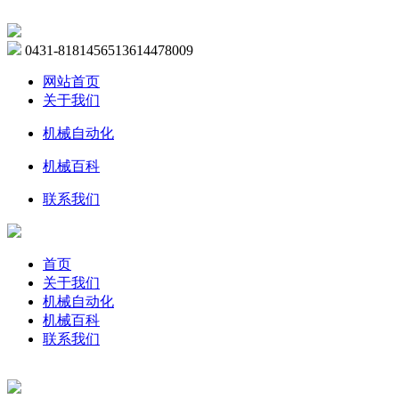
0431-81814565
13614478009
网站首页
关于我们
机械自动化
机械百科
联系我们
首页
关于我们
机械自动化
机械百科
联系我们